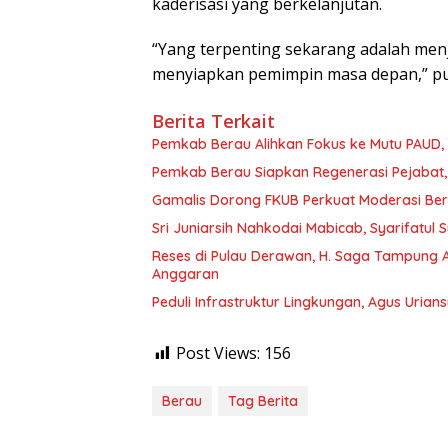
kaderisasi yang berkelanjutan.
“Yang terpenting sekarang adalah men
menyiapkan pemimpin masa depan,” p
Berita Terkait
Pemkab Berau Alihkan Fokus ke Mutu PAUD
Pemkab Berau Siapkan Regenerasi Pejabat, 
Gamalis Dorong FKUB Perkuat Moderasi Be
Sri Juniarsih Nahkodai Mabicab, Syarifatu
Reses di Pulau Derawan, H. Saga Tampung As
Anggaran
Peduli Infrastruktur Lingkungan, Agus Uria
Post Views:
156
Berau
Tag Berita