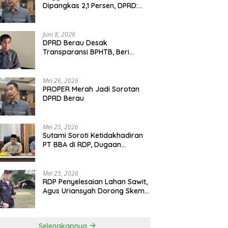
Dipangkas 2,1 Persen, DPRD:
Program Monumental Harus
Ditunda
Juni 8, 2026
DPRD Berau Desak
Transparansi BPHTB, Beri
Tenggat Sepekan untuk
Penyelesaian Polemik
Mei 26, 2026
PROPER Merah Jadi Sorotan
DPRD Berau
Mei 25, 2026
Sutami Soroti Ketidakhadiran
PT BBA di RDP, Dugaan
Permainan Oknum Menguat
Mei 25, 2026
RDP Penyelesaian Lahan Sawit,
Agus Uriansyah Dorong Skema
Tali Asih untuk Cari Jalan
Tengah
Selengkapnya