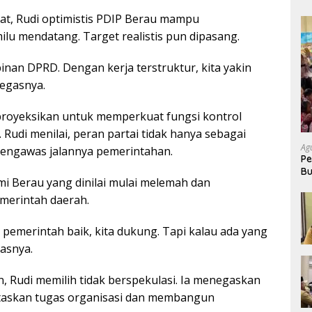
at, Rudi optimistis PDIP Berau mampu
ilu mendatang. Target realistis pun dipasang.
pinan DPRD. Dengan kerja terstruktur, kita yakin
tegasnya.
 diproyeksikan untuk memperkuat fungsi kontrol
Rudi menilai, peran partai tidak hanya sebagai
Ag
a pengawas jalannya pemerintahan.
Pe
Bu
i Berau yang dinilai mulai melemah dan
P
merintah daerah.
n pemerintah baik, kita dukung. Tapi kalau ada yang
lasnya.
an, Rudi memilih tidak berspekulasi. Ia menegaskan
ntaskan tugas organisasi dan membangun