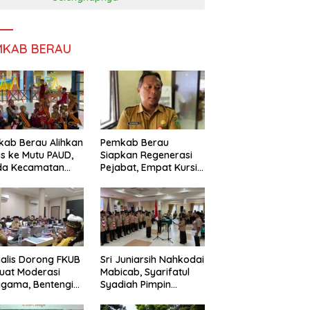
MKAB BERAU
ab Berau Alihkan
Pemkab Berau
s ke Mutu PAUD,
Siapkan Regenerasi
da Kecamatan
Pejabat, Empat Kursi
nta Perkuat
Kepala OPD Segera
gawasan
Diisi
alis Dorong FKUB
Sri Juniarsih Nahkodai
uat Moderasi
Mabicab, Syarifatul
gama, Bentengi
Syadiah Pimpin
u dari Paham
Kwarcab Pramuka
ecah Persatuan
Berau 2026–2031