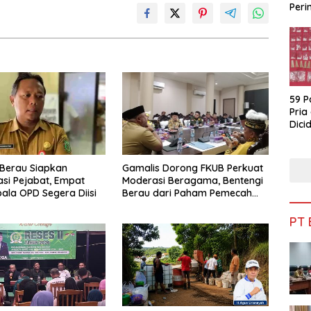
Peri
Bua
59 P
Pria
Dicid
Berau Siapkan
Gamalis Dorong FKUB Perkuat
si Pejabat, Empat
Moderasi Beragama, Bentengi
pala OPD Segera Diisi
Berau dari Paham Pemecah
Persatuan
PT