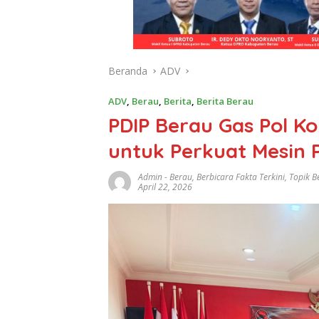
Beranda
ADV
ADV
,
Berau
,
Berita
,
Berita Berau
PDIP Berau Gas Pol Ko
untuk Perkuat Mesin 
Admin
-
Berau
,
Berbicara Fakta Terkini
,
Topik B
April 22, 2026