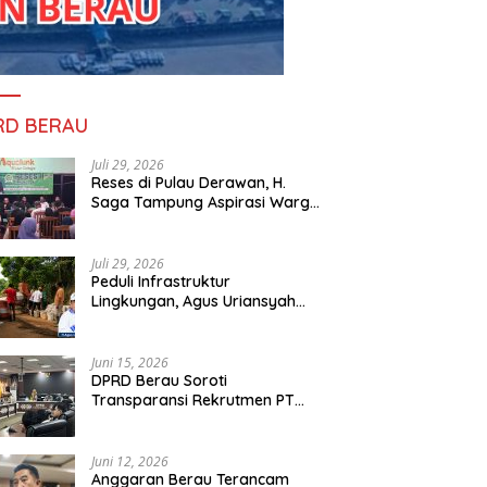
RD BERAU
Juli 29, 2026
Reses di Pulau Derawan, H.
Saga Tampung Aspirasi Warga
dan Ajak Masyarakat Bijak
Sikapi Efisiensi Anggaran
Juli 29, 2026
Peduli Infrastruktur
Lingkungan, Agus Uriansyah
Bantu Material Perbaikan Jalan
di Gang Angsa
Juni 15, 2026
DPRD Berau Soroti
Transparansi Rekrutmen PT
PAMA, Data Tenaga Kerja Lokal
Dipertanyakan
Juni 12, 2026
Anggaran Berau Terancam