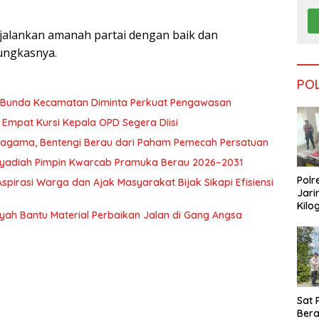
jalankan amanah partai dengan baik dan
ungkasnya.
PO
, Bunda Kecamatan Diminta Perkuat Pengawasan
Empat Kursi Kepala OPD Segera Diisi
ragama, Bentengi Berau dari Paham Pemecah Persatuan
l Syadiah Pimpin Kwarcab Pramuka Berau 2026–2031
Polr
pirasi Warga dan Ajak Masyarakat Bijak Sikapi Efisiensi
Jari
Kilo
nsyah Bantu Material Perbaikan Jalan di Gang Angsa
Dike
dari
Tar
Sat 
Ber