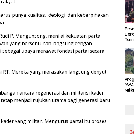
rakyat.
harus punya kualitas, ideologi, dan keberpihakan
ya.
Rese
Dera
Rudi P. Mangunsong, menilai kekuatan partai
Tamp
 bawah yang bersentuhan langsung dengan
War
Masy
i sebagai upaya merawat fondasi partai secara
Sikap
Ang
ai RT. Mereka yang merasakan langsung denyut
Pro
YWA
Mili
bangan antara regenerasi dan militansi kader.
Aman
tetap menjadi rujukan utama bagi generasi baru
Nya
h kader yang militan. Mengurus partai itu proses
B