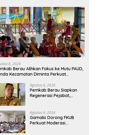
ustus 6, 2026
mkab Berau Alihkan Fokus ke Mutu PAUD,
nda Kecamatan Diminta Perkuat
engawasan
Agustus 6, 2026
Pemkab Berau Siapkan
Regenerasi Pejabat,
Empat Kursi Kepala OPD
Segera Diisi
Agustus 4, 2026
Gamalis Dorong FKUB
Perkuat Moderasi
Beragama, Bentengi Berau
dari Paham Pemecah