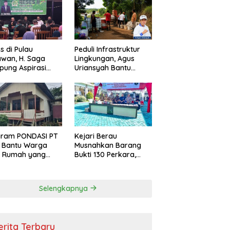
s di Pulau
Peduli Infrastruktur
wan, H. Saga
Lingkungan, Agus
ung Aspirasi
Uriansyah Bantu
ga dan Ajak
Material Perbaikan
arakat Bijak
Jalan di Gang Angsa
i Efisiensi
garan
gram PONDASI PT
Kejari Berau
 Bantu Warga
Musnahkan Barang
ki Rumah yang
Bukti 130 Perkara,
, Sehat, dan
Kasus Narkotika
man
Masih Mendominasi
Selengkapnya
erita Terbaru