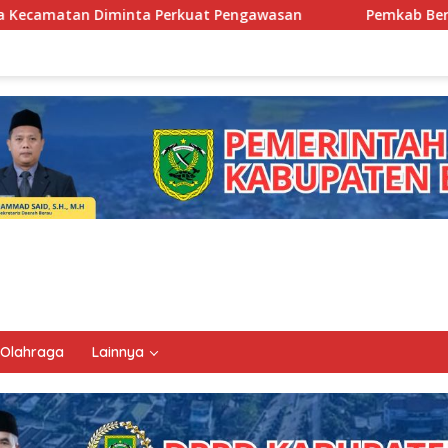
at Pengawasan
Pemkab Berau Siapkan Regenerasi Pejaba
Olahraga
Lainnya