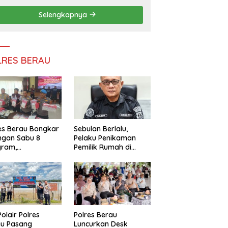
Persatuan
Selengkapnya
LRES BERAU
es Berau Bongkar
Sebulan Berlalu,
ngan Sabu 8
Pelaku Penikaman
gram,
Pemilik Rumah di
ndalikan Napi
Tanjung Redeb Masih
 Dalam Lapas
Diburu Polisi
akan
Polair Polres
Polres Berau
au Pasang
Luncurkan Desk