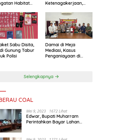
ngatan Habitat
Ketenagakerjaan,
ya
Sengketa Buruh
Didorong Tuntas
Lewat Mediasi
aket Sabu Disita,
Damai di Meja
 di Gunung Tabur
Mediasi, Kasus
uk Polisi
Penganiayaan di
Gunung Tabur
Diselesaikan Lewat
Restorative Justice
Selengkapnya
 BERAU COAL
Mei 9, 2023
1672 Lihat
Edwar, Bupati Muharram
Perintahkan Bayar Lahan
Warga
Mei 9, 2023
1271 Lihat