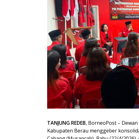
TANJUNG REDEB
, BorneoPost – Dewan
Kabupaten Berau menggeber konsolida
Cabang (Musancab), Rabu (22/4/2026), 