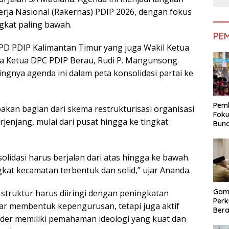
Kerja Nasional (Rakernas) PDIP 2026, dengan fokus
gkat paling bawah.
PE
 DPD PDIP Kalimantan Timur yang juga Wakil Ketua
ta Ketua DPC PDIP Berau, Rudi P. Mangunsong.
gnya agenda ini dalam peta konsolidasi partai ke
Pemk
an bagian dari skema restrukturisasi organisasi
Foku
jenjang, mulai dari pusat hingga ke tingkat
Bun
Dimi
Pen
olidasi harus berjalan dari atas hingga ke bawah.
ngkat kecamatan terbentuk dan solid,” ujar Ananda.
Gam
truktur harus diiringi dengan peningkatan
Perk
adar membentuk kepengurusan, tetapi juga aktif
Bera
ader memiliki pemahaman ideologi yang kuat dan
Bera
Pem