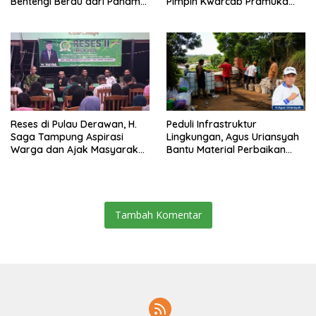
Bentengi Berau dari Paham
Pimpin Kwarcab Pramuka
Pemecah Persatuan
Berau 2026–2031
Reses di Pulau Derawan, H.
Peduli Infrastruktur
Saga Tampung Aspirasi
Lingkungan, Agus Uriansyah
Warga dan Ajak Masyarakat
Bantu Material Perbaikan
Bijak Sikapi Efisiensi
Jalan di Gang Angsa
Anggaran
Tambah Komentar