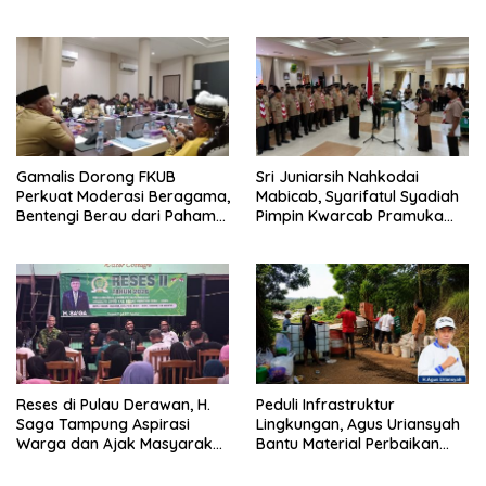
Pengawasan
Diisi
Gamalis Dorong FKUB
Sri Juniarsih Nahkodai
Perkuat Moderasi Beragama,
Mabicab, Syarifatul Syadiah
Bentengi Berau dari Paham
Pimpin Kwarcab Pramuka
Pemecah Persatuan
Berau 2026–2031
Reses di Pulau Derawan, H.
Peduli Infrastruktur
Saga Tampung Aspirasi
Lingkungan, Agus Uriansyah
Warga dan Ajak Masyarakat
Bantu Material Perbaikan
Bijak Sikapi Efisiensi
Jalan di Gang Angsa
Anggaran