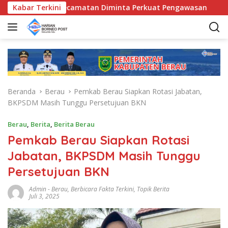
L
D, Bunda Kecamatan Diminta Perkuat Pengawasan
Kabar Terkini
Pemk
a
n
g
s
u
n
g
Beranda
Berau
Pemkab Berau Siapkan Rotasi Jabatan,
k
BKPSDM Masih Tunggu Persetujuan BKN
e
k
Berau
,
Berita
,
Berita Berau
o
Pemkab Berau Siapkan Rotasi
n
t
Jabatan, BKPSDM Masih Tunggu
e
Persetujuan BKN
n
Admin
-
Berau
,
Berbicara Fakta Terkini
,
Topik Berita
Juli 3, 2025