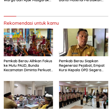
Warga dan Ajak Masyarakat
Bantu Material Perbaikan
Bijak Sikapi Efisiensi
Jalan di Gang Angsa
Anggaran
Rekomendasi untuk kamu
Pemkab Berau Alihkan Fokus
Pemkab Berau Siapkan
ke Mutu PAUD, Bunda
Regenerasi Pejabat, Empat
Kecamatan Diminta Perkuat
Kursi Kepala OPD Segera
Pengawasan
Diisi