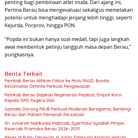
penting bagi pembinaan atlet muda. Dari ajang ini,
Pertina Berau bisa mengevaluasi sekaligus memetakan
potensi untuk menghadapi jenjang lebih tinggi, seperti
Kejurda, Porprov, hingga PON.
“Popda ini bukan hanya soal medali, tapi juga langkah
awal membentuk petinju tangguh masa depan Berau,”
pungkasnya.
Berita Terkait
Pemkab Berau Alihkan Fokus ke Mutu PAUD, Bunda
Kecamatan Diminta Perkuat Pengawasan
Pemkab Berau Siapkan Regenerasi Pejabat, Empat Kursi
Kepala OPD Segera Diisi
Gamalis Dorong FKUB Perkuat Moderasi Beragama, Bentengi
Berau dari Paham Pemecah Persatuan
Sri Juniarsih Nahkodai Mabicab, Syarifatul Syadiah Pimpin
Kwarcab Pramuka Berau 2026–2031
Reses di Pulau Derawan, H. Saga Tampung Aspirasi Warga