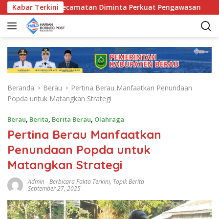
L
D, Bunda Kecamatan Diminta Perkuat Pengawasan
Kabar Terkini
Pemk
a
n
g
s
u
n
g
Beranda
Berau
Pertina Berau Manfaatkan Penundaan
k
Popda untuk Matangkan Strategi
e
k
Berau
,
Berita
,
Berita Berau
,
Olahraga
o
Pertina Berau Manfaatkan
n
t
Penundaan Popda untuk
e
Matangkan Strategi
n
Admin
-
Berbicara Fakta Terkini
,
Topik Berita
September 27, 2025