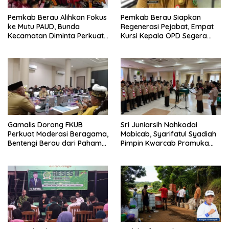
Pemkab Berau Alihkan Fokus
Pemkab Berau Siapkan
ke Mutu PAUD, Bunda
Regenerasi Pejabat, Empat
Kecamatan Diminta Perkuat
Kursi Kepala OPD Segera
Pengawasan
Diisi
Gamalis Dorong FKUB
Sri Juniarsih Nahkodai
Perkuat Moderasi Beragama,
Mabicab, Syarifatul Syadiah
Bentengi Berau dari Paham
Pimpin Kwarcab Pramuka
Pemecah Persatuan
Berau 2026–2031