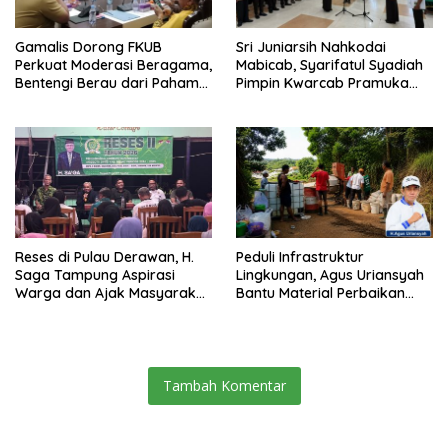
Gamalis Dorong FKUB
Sri Juniarsih Nahkodai
Perkuat Moderasi Beragama,
Mabicab, Syarifatul Syadiah
Bentengi Berau dari Paham
Pimpin Kwarcab Pramuka
Pemecah Persatuan
Berau 2026–2031
Reses di Pulau Derawan, H.
Peduli Infrastruktur
Saga Tampung Aspirasi
Lingkungan, Agus Uriansyah
Warga dan Ajak Masyarakat
Bantu Material Perbaikan
Bijak Sikapi Efisiensi
Jalan di Gang Angsa
Anggaran
Tambah Komentar