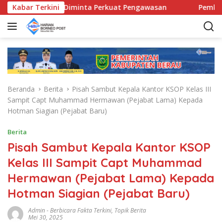
L
matan Diminta Perkuat Pengawasan
Kabar Terkini
Pemkab Berau Siap
a
n
g
s
u
n
g
Beranda
Berita
Pisah Sambut Kepala Kantor KSOP Kelas III
k
Sampit Capt Muhammad Hermawan (Pejabat Lama) Kepada
e
Hotman Siagian (Pejabat Baru)
k
o
Berita
n
Pisah Sambut Kepala Kantor KSOP
t
e
Kelas III Sampit Capt Muhammad
n
Hermawan (Pejabat Lama) Kepada
Hotman Siagian (Pejabat Baru)
Admin
-
Berbicara Fakta Terkini
,
Topik Berita
Mei 30, 2025