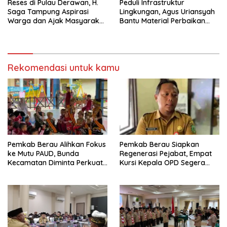
Reses di Pulau Derawan, H.
Peduli Infrastruktur
Saga Tampung Aspirasi
Lingkungan, Agus Uriansyah
Warga dan Ajak Masyarakat
Bantu Material Perbaikan
Bijak Sikapi Efisiensi
Jalan di Gang Angsa
Anggaran
Rekomendasi untuk kamu
Pemkab Berau Alihkan Fokus
Pemkab Berau Siapkan
ke Mutu PAUD, Bunda
Regenerasi Pejabat, Empat
Kecamatan Diminta Perkuat
Kursi Kepala OPD Segera
Pengawasan
Diisi