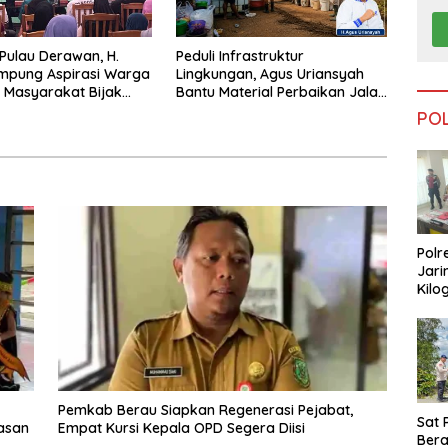
 Pulau Derawan, H.
Peduli Infrastruktur
mpung Aspirasi Warga
Lingkungan, Agus Uriansyah
 Masyarakat Bijak
Bantu Material Perbaikan Jalan
fisiensi Anggaran
di Gang Angsa
PO
Polr
Jari
Kilo
Dike
dari
Tar
Pemkab Berau Siapkan Regenerasi Pejabat,
Sat 
asan
Empat Kursi Kepala OPD Segera Diisi
Ber