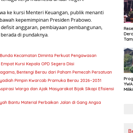
a ke kursi Menteri Keuangan, publik menanti
di bawah kepemimpinan Presiden Prabowo.
 defisit anggaran, pembiayaan pembangunan,
Rese
Dera
i berada di pundaknya.
Tamp
War
Masy
Sikap
, Bunda Kecamatan Diminta Perkuat Pengawasan
Ang
Empat Kursi Kepala OPD Segera Diisi
ragama, Bentengi Berau dari Paham Pemecah Persatuan
Pro
l Syadiah Pimpin Kwarcab Pramuka Berau 2026–2031
YWA
pirasi Warga dan Ajak Masyarakat Bijak Sikapi Efisiensi
Mili
Aman
Nya
nsyah Bantu Material Perbaikan Jalan di Gang Angsa
B