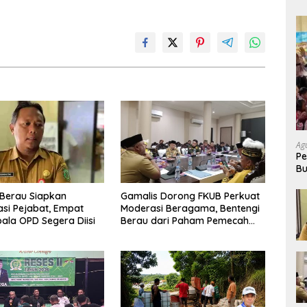
Ag
Pe
Bu
P
Berau Siapkan
Gamalis Dorong FKUB Perkuat
si Pejabat, Empat
Moderasi Beragama, Bentengi
pala OPD Segera Diisi
Berau dari Paham Pemecah
Persatuan