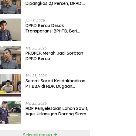
Dipangkas 2,1 Persen, DPRD:
Program Monumental Harus
Ditunda
Juni 8, 2026
DPRD Berau Desak
Transparansi BPHTB, Beri
Tenggat Sepekan untuk
Penyelesaian Polemik
Mei 26, 2026
PROPER Merah Jadi Sorotan
DPRD Berau
Mei 25, 2026
Sutami Soroti Ketidakhadiran
PT BBA di RDP, Dugaan
Permainan Oknum Menguat
Mei 25, 2026
RDP Penyelesaian Lahan Sawit,
Agus Uriansyah Dorong Skema
Tali Asih untuk Cari Jalan
Tengah
Selengkapnya