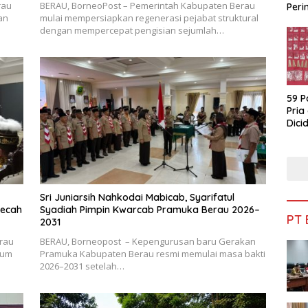
rau
BERAU, BorneoPost – Pemerintah Kabupaten Berau
Peri
an
mulai mempersiapkan regenerasi pejabat struktural
Bua
dengan mempercepat pengisian sejumlah…
59 P
Pria
Dicid
Sri Juniarsih Nahkodai Mabicab, Syarifatul
mecah
Syadiah Pimpin Kwarcab Pramuka Berau 2026–
PT
2031
rau
BERAU, Borneopost – Kepengurusan baru Gerakan
rum
Pramuka Kabupaten Berau resmi memulai masa bakti
2026–2031 setelah…