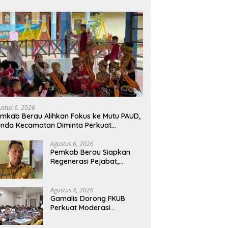
ustus 6, 2026
mkab Berau Alihkan Fokus ke Mutu PAUD,
nda Kecamatan Diminta Perkuat
engawasan
Agustus 6, 2026
Pemkab Berau Siapkan
Regenerasi Pejabat,
Empat Kursi Kepala OPD
Segera Diisi
Agustus 4, 2026
Gamalis Dorong FKUB
Perkuat Moderasi
Beragama, Bentengi Berau
dari Paham Pemecah