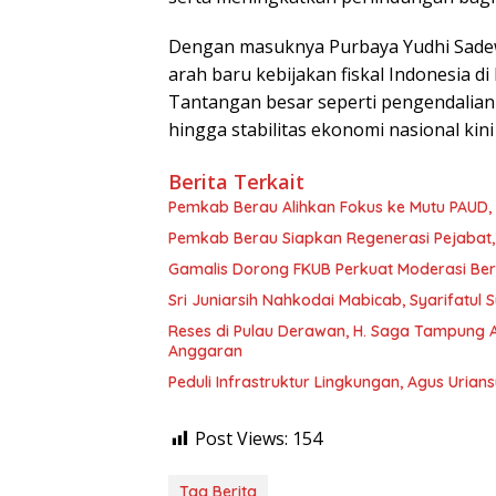
Dengan masuknya Purbaya Yudhi Sadew
arah baru kebijakan fiskal Indonesia 
Tantangan besar seperti pengendalian
hingga stabilitas ekonomi nasional kin
Berita Terkait
Pemkab Berau Alihkan Fokus ke Mutu PAUD
Pemkab Berau Siapkan Regenerasi Pejabat, 
Gamalis Dorong FKUB Perkuat Moderasi Be
Sri Juniarsih Nahkodai Mabicab, Syarifatu
Reses di Pulau Derawan, H. Saga Tampung As
Anggaran
Peduli Infrastruktur Lingkungan, Agus Uria
Post Views:
154
Tag Berita