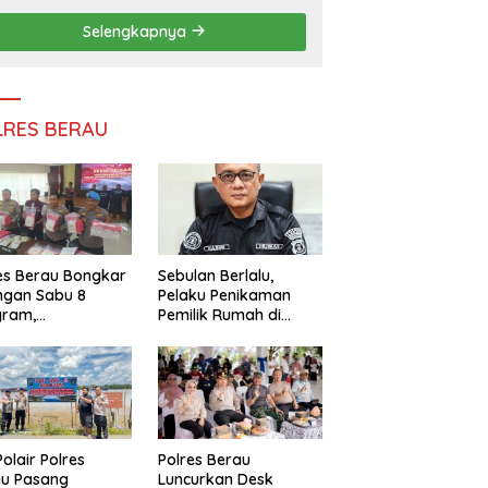
Persatuan
Selengkapnya
LRES BERAU
es Berau Bongkar
Sebulan Berlalu,
ngan Sabu 8
Pelaku Penikaman
gram,
Pemilik Rumah di
ndalikan Napi
Tanjung Redeb Masih
 Dalam Lapas
Diburu Polisi
akan
Polair Polres
Polres Berau
au Pasang
Luncurkan Desk