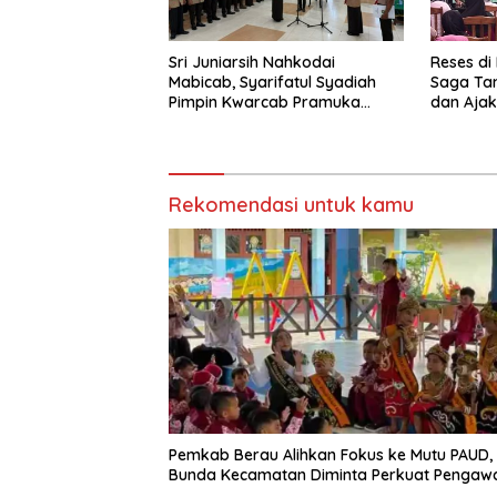
Sri Juniarsih Nahkodai
Reses di
Mabicab, Syarifatul Syadiah
Saga Ta
Pimpin Kwarcab Pramuka
dan Ajak
Berau 2026–2031
Sikapi E
Rekomendasi untuk kamu
Pemkab Berau Alihkan Fokus ke Mutu PAUD,
Bunda Kecamatan Diminta Perkuat Pengaw