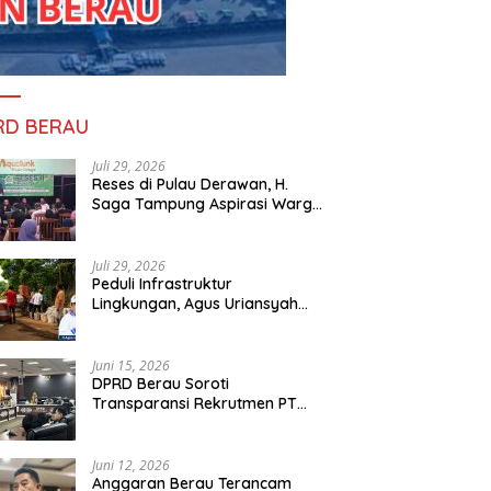
RD BERAU
Juli 29, 2026
Reses di Pulau Derawan, H.
Saga Tampung Aspirasi Warga
dan Ajak Masyarakat Bijak
Sikapi Efisiensi Anggaran
Juli 29, 2026
Peduli Infrastruktur
Lingkungan, Agus Uriansyah
Bantu Material Perbaikan Jalan
di Gang Angsa
Juni 15, 2026
DPRD Berau Soroti
Transparansi Rekrutmen PT
PAMA, Data Tenaga Kerja Lokal
Dipertanyakan
Juni 12, 2026
Anggaran Berau Terancam