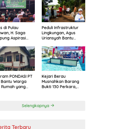
s di Pulau
Peduli Infrastruktur
wan, H. Saga
Lingkungan, Agus
ung Aspirasi
Uriansyah Bantu
ga dan Ajak
Material Perbaikan
arakat Bijak
Jalan di Gang Angsa
i Efisiensi
garan
gram PONDASI PT
Kejari Berau
 Bantu Warga
Musnahkan Barang
ki Rumah yang
Bukti 130 Perkara,
, Sehat, dan
Kasus Narkotika
man
Masih Mendominasi
Selengkapnya
erita Terbaru