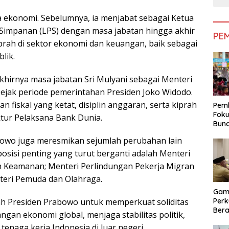
 ekonomi. Sebelumnya, ia menjabat sebagai Ketua
impanan (LPS) dengan masa jabatan hingga akhir
PE
iprah di sektor ekonomi dan keuangan, baik sebagai
lik.
irnya masa jabatan Sri Mulyani sebagai Menteri
sejak periode pemerintahan Presiden Joko Widodo.
an fiskal yang ketat, disiplin anggaran, serta kiprah
Pemk
Foku
tur Pelaksana Bank Dunia.
Bun
Dimi
abowo juga meresmikan sejumlah perubahan lain
Pen
osisi penting yang turut berganti adalah Menteri
an Keamanan; Menteri Perlindungan Pekerja Migran
nteri Pemuda dan Olahraga.
Gam
Perk
ah Presiden Prabowo untuk memperkuat soliditas
Bera
an ekonomi global, menjaga stabilitas politik,
Bera
enaga kerja Indonesia di luar negeri.
Pem