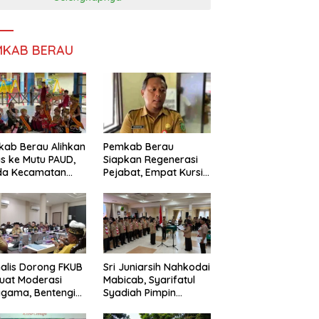
MKAB BERAU
ab Berau Alihkan
Pemkab Berau
s ke Mutu PAUD,
Siapkan Regenerasi
da Kecamatan
Pejabat, Empat Kursi
nta Perkuat
Kepala OPD Segera
gawasan
Diisi
alis Dorong FKUB
Sri Juniarsih Nahkodai
uat Moderasi
Mabicab, Syarifatul
gama, Bentengi
Syadiah Pimpin
u dari Paham
Kwarcab Pramuka
ecah Persatuan
Berau 2026–2031