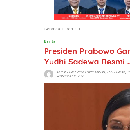
Beranda
Berita
Berita
Presiden Prabowo Gan
Yudhi Sadewa Resmi 
Admin
-
Berbicara Fakta Terkini
,
Topik Berita
,
To
September 8, 2025