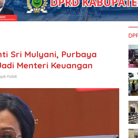
DP
ti Sri Mulyani, Purbaya
Jadi Menteri Keuangan
pik Politik