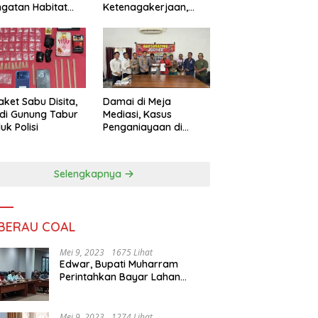
ngatan Habitat
Ketenagakerjaan,
ya
Sengketa Buruh
Didorong Tuntas
Lewat Mediasi
aket Sabu Disita,
Damai di Meja
 di Gunung Tabur
Mediasi, Kasus
uk Polisi
Penganiayaan di
Gunung Tabur
Diselesaikan Lewat
Restorative Justice
Selengkapnya
 BERAU COAL
Mei 9, 2023
1675 Lihat
Edwar, Bupati Muharram
Perintahkan Bayar Lahan
Warga
Mei 9, 2023
1274 Lihat