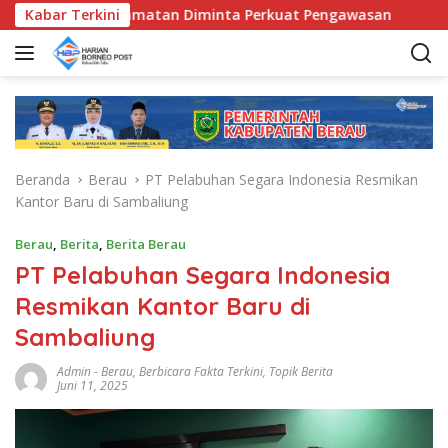
L
unda Kecamatan Diminta Perkuat Pengawasan
Kabar Terkini
Pemkab B
a
n
g
s
u
n
g
Beranda
Berau
PT Pelabuhan Segara Indonesia Resmikan
k
Kantor Baru di Sambaliung
e
k
Berau
,
Berita
,
Berita Berau
o
PT Pelabuhan Segara Indonesia
n
t
Resmikan Kantor Baru di
e
Sambaliung
n
Admin
-
Berau
,
Berbicara Fakta Terkini
,
Topik Berita
Juni 11, 2025