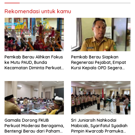
Rekomendasi untuk kamu
Pemkab Berau Alihkan Fokus
Pemkab Berau Siapkan
ke Mutu PAUD, Bunda
Regenerasi Pejabat, Empat
Kecamatan Diminta Perkuat
Kursi Kepala OPD Segera
Pengawasan
Diisi
Gamalis Dorong FKUB
Sri Juniarsih Nahkodai
Perkuat Moderasi Beragama,
Mabicab, Syarifatul Syadiah
Bentengi Berau dari Paham
Pimpin Kwarcab Pramuka