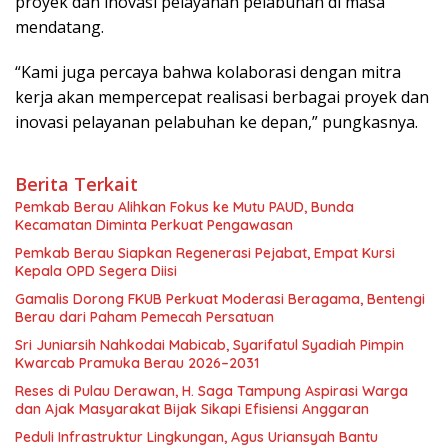
proyek dan inovasi pelayanan pelabuhan di masa
mendatang.
“Kami juga percaya bahwa kolaborasi dengan mitra
kerja akan mempercepat realisasi berbagai proyek dan
inovasi pelayanan pelabuhan ke depan,” pungkasnya.
Berita Terkait
Pemkab Berau Alihkan Fokus ke Mutu PAUD, Bunda
Kecamatan Diminta Perkuat Pengawasan
Pemkab Berau Siapkan Regenerasi Pejabat, Empat Kursi
Kepala OPD Segera Diisi
Gamalis Dorong FKUB Perkuat Moderasi Beragama, Bentengi
Berau dari Paham Pemecah Persatuan
Sri Juniarsih Nahkodai Mabicab, Syarifatul Syadiah Pimpin
Kwarcab Pramuka Berau 2026–2031
Reses di Pulau Derawan, H. Saga Tampung Aspirasi Warga
dan Ajak Masyarakat Bijak Sikapi Efisiensi Anggaran
Peduli Infrastruktur Lingkungan, Agus Uriansyah Bantu