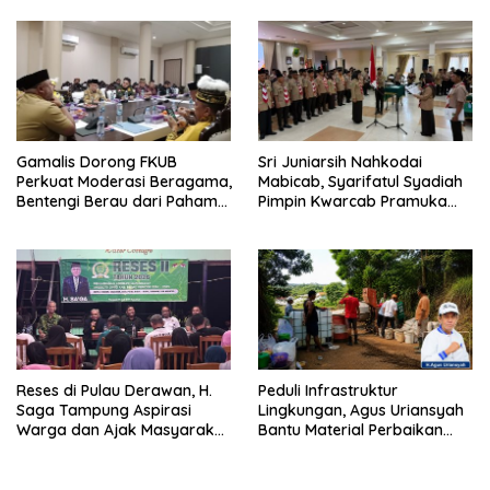
Gamalis Dorong FKUB
Sri Juniarsih Nahkodai
Perkuat Moderasi Beragama,
Mabicab, Syarifatul Syadiah
Bentengi Berau dari Paham
Pimpin Kwarcab Pramuka
Pemecah Persatuan
Berau 2026–2031
Reses di Pulau Derawan, H.
Peduli Infrastruktur
Saga Tampung Aspirasi
Lingkungan, Agus Uriansyah
Warga dan Ajak Masyarakat
Bantu Material Perbaikan
Bijak Sikapi Efisiensi
Jalan di Gang Angsa
Anggaran