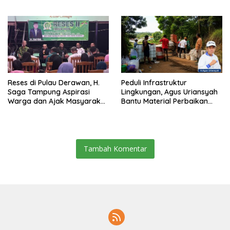
Pemecah Persatuan
Berau 2026–2031
Reses di Pulau Derawan, H.
Peduli Infrastruktur
Saga Tampung Aspirasi
Lingkungan, Agus Uriansyah
Warga dan Ajak Masyarakat
Bantu Material Perbaikan
Bijak Sikapi Efisiensi
Jalan di Gang Angsa
Anggaran
Tambah Komentar