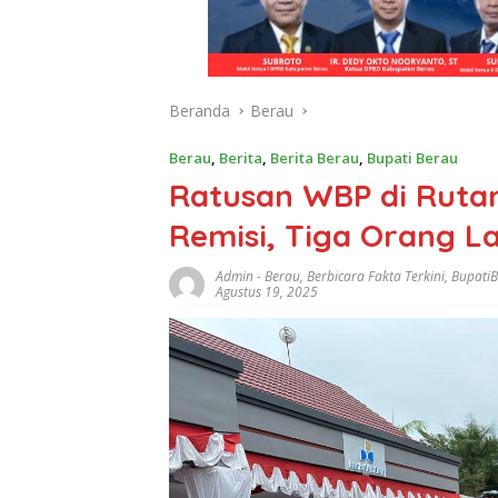
Beranda
Berau
Berau
,
Berita
,
Berita Berau
,
Bupati Berau
Ratusan WBP di Ruta
Remisi, Tiga Orang 
Admin
-
Berau
,
Berbicara Fakta Terkini
,
Bupati
Agustus 19, 2025