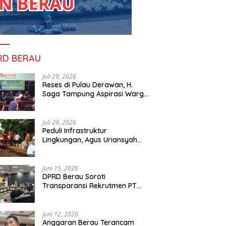
RD BERAU
Juli 29, 2026
Reses di Pulau Derawan, H.
Saga Tampung Aspirasi Warga
dan Ajak Masyarakat Bijak
Sikapi Efisiensi Anggaran
Juli 29, 2026
Peduli Infrastruktur
Lingkungan, Agus Uriansyah
Bantu Material Perbaikan Jalan
di Gang Angsa
Juni 15, 2026
DPRD Berau Soroti
Transparansi Rekrutmen PT
PAMA, Data Tenaga Kerja Lokal
Dipertanyakan
Juni 12, 2026
Anggaran Berau Terancam