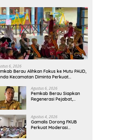
ustus 6, 2026
mkab Berau Alihkan Fokus ke Mutu PAUD,
nda Kecamatan Diminta Perkuat
engawasan
Agustus 6, 2026
Pemkab Berau Siapkan
Regenerasi Pejabat,
Empat Kursi Kepala OPD
Segera Diisi
Agustus 4, 2026
Gamalis Dorong FKUB
Perkuat Moderasi
Beragama, Bentengi Berau
dari Paham Pemecah