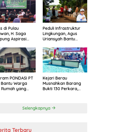
s di Pulau
Peduli Infrastruktur
wan, H. Saga
Lingkungan, Agus
ung Aspirasi
Uriansyah Bantu
ga dan Ajak
Material Perbaikan
arakat Bijak
Jalan di Gang Angsa
i Efisiensi
garan
gram PONDASI PT
Kejari Berau
 Bantu Warga
Musnahkan Barang
ki Rumah yang
Bukti 130 Perkara,
, Sehat, dan
Kasus Narkotika
man
Masih Mendominasi
Selengkapnya
erita Terbaru