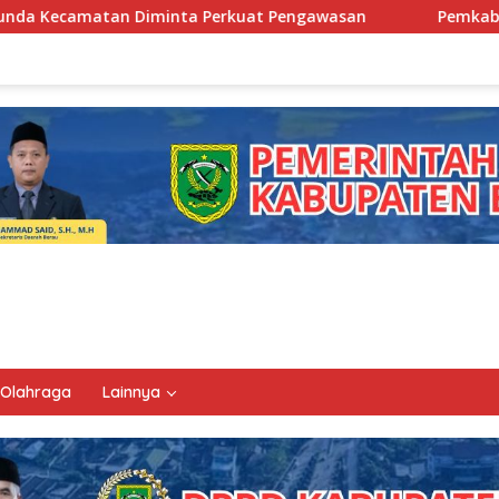
erkuat Pengawasan
Pemkab Berau Siapkan Regenerasi P
Olahraga
Lainnya