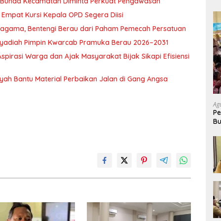
, Bunda Kecamatan Diminta Perkuat Pengawasan
Empat Kursi Kepala OPD Segera Diisi
ragama, Bentengi Berau dari Paham Pemecah Persatuan
l Syadiah Pimpin Kwarcab Pramuka Berau 2026–2031
pirasi Warga dan Ajak Masyarakat Bijak Sikapi Efisiensi
nsyah Bantu Material Perbaikan Jalan di Gang Angsa
Ag
Pe
Bu
P