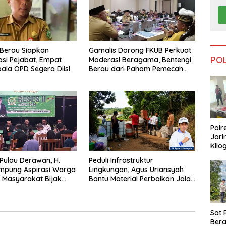
Berau Siapkan
Gamalis Dorong FKUB Perkuat
PO
si Pejabat, Empat
Moderasi Beragama, Bentengi
pala OPD Segera Diisi
Berau dari Paham Pemecah
Persatuan
Polr
Jari
Kilo
Dike
 Pulau Derawan, H.
Peduli Infrastruktur
dari
mpung Aspirasi Warga
Lingkungan, Agus Uriansyah
Tar
 Masyarakat Bijak
Bantu Material Perbaikan Jalan
fisiensi Anggaran
di Gang Angsa
Sat 
Ber