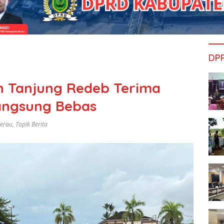
DP
n Tanjung Redeb Terima
Langsung Bebas
Berau
,
Topik Berita