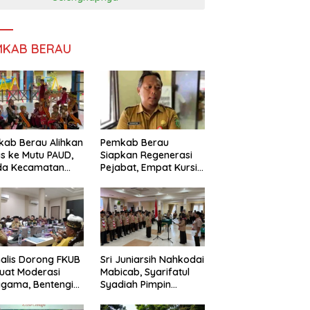
MKAB BERAU
ab Berau Alihkan
Pemkab Berau
s ke Mutu PAUD,
Siapkan Regenerasi
da Kecamatan
Pejabat, Empat Kursi
nta Perkuat
Kepala OPD Segera
gawasan
Diisi
alis Dorong FKUB
Sri Juniarsih Nahkodai
uat Moderasi
Mabicab, Syarifatul
gama, Bentengi
Syadiah Pimpin
u dari Paham
Kwarcab Pramuka
ecah Persatuan
Berau 2026–2031