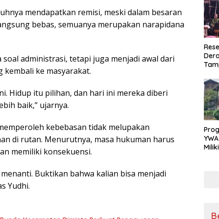
uruhnya mendapatkan remisi, meski dalam besaran
 langsung bebas, semuanya merupakan narapidana
Rese
Dera
oal administrasi, tetapi juga menjadi awal dari
Tamp
 kembali ke masyarakat.
War
Masy
Sikap
. Hidup itu pilihan, dan hari ini mereka diberi
Ang
bih baik,” ujarnya.
 memperoleh kebebasan tidak melupakan
Pro
YWA
an di rutan. Menurutnya, masa hukuman harus
Mili
an memiliki konsekuensi.
Aman
Nya
menanti. Buktikan bahwa kalian bisa menjadi
s Yudhi.
B