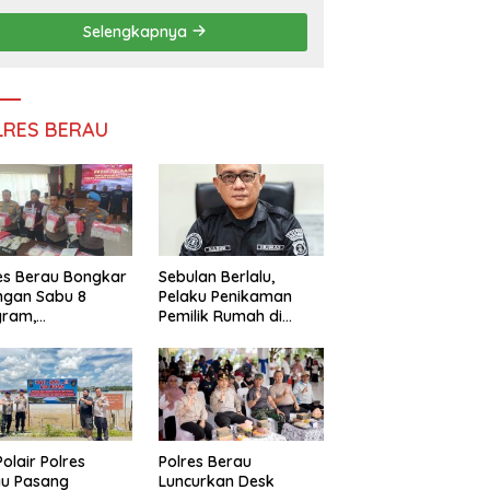
Persatuan
Selengkapnya
LRES BERAU
es Berau Bongkar
Sebulan Berlalu,
ngan Sabu 8
Pelaku Penikaman
gram,
Pemilik Rumah di
ndalikan Napi
Tanjung Redeb Masih
 Dalam Lapas
Diburu Polisi
akan
Polair Polres
Polres Berau
au Pasang
Luncurkan Desk