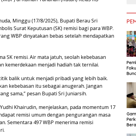
uda, Minggu (17/8/2025), Bupati Berau Sri
PE
mbolis Surat Keputusan (SK) remisi bagi para WBP.
orang WBP dinyatakan bebas setelah mendapatkan
a SK remisi. Air mata jatuh, seolah kebebasan
Pemk
n kemerdekaan menjadi hadiah tak ternilai.
Foku
Bun
tik balik untuk menjadi pribadi yang lebih baik.
Dimi
Pen
dikan kebebasan itu sebagai anugerah. Jangan
ng sama,” pesan Bupati Sri Juniarsih.
, Yudhi Khairudin, menjelaskan, pada momentum 17
Gam
mendapat remisi umum dengan pengurangan masa
Perk
an. Sementara 497 WBP menerima remisi
Bera
ri.
Bera
Pem