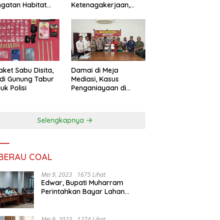
ngatan Habitat
Ketenagakerjaan,
ya
Sengketa Buruh
Didorong Tuntas
Lewat Mediasi
aket Sabu Disita,
Damai di Meja
 di Gunung Tabur
Mediasi, Kasus
uk Polisi
Penganiayaan di
Gunung Tabur
Diselesaikan Lewat
Restorative Justice
Selengkapnya
 BERAU COAL
Mei 9, 2023
1675 Lihat
Edwar, Bupati Muharram
Perintahkan Bayar Lahan
Warga
Mei 9, 2023
1274 Lihat