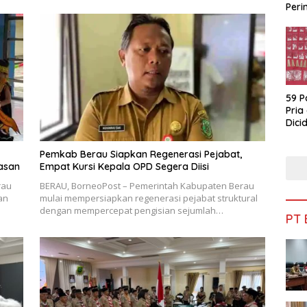
Peri
Bua
59 P
Pria
Dicid
Pemkab Berau Siapkan Regenerasi Pejabat,
asan
Empat Kursi Kepala OPD Segera Diisi
rau
BERAU, BorneoPost – Pemerintah Kabupaten Berau
an
mulai mempersiapkan regenerasi pejabat struktural
dengan mempercepat pengisian sejumlah…
PT