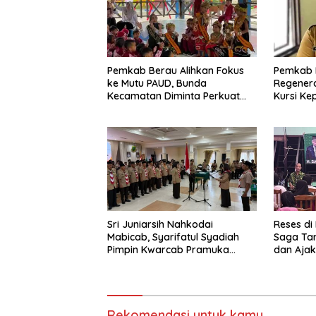
Pemkab Berau Alihkan Fokus
Pemkab 
ke Mutu PAUD, Bunda
Regenera
Kecamatan Diminta Perkuat
Kursi Ke
Pengawasan
Sri Juniarsih Nahkodai
Reses di
Mabicab, Syarifatul Syadiah
Saga Ta
Pimpin Kwarcab Pramuka
dan Ajak
Berau 2026–2031
Sikapi E
Rekomendasi untuk kamu