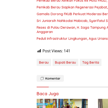
Pemkab Berau Alihkan Fokus ke Mutu PAUD
Pemkab Berau Siapkan Regenerasi Pejabat, 
Gamalis Dorong FKUB Perkuat Moderasi Be
Sri Juniarsih Nahkodai Mabicab, Syarifatu
Reses di Pulau Derawan, H. Saga Tampung As
Anggaran
Peduli Infrastruktur Lingkungan, Agus Uria
Post Views:
141
Berau
Bupati Berau
Tag Berita
Komentar
Baca Juga