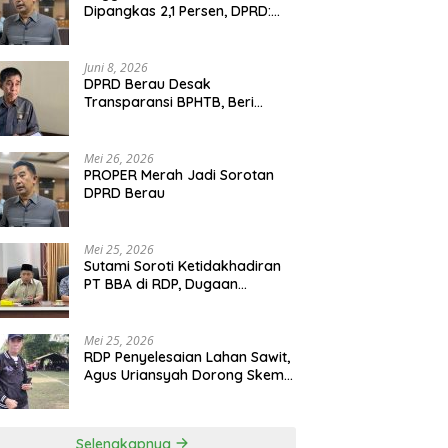
Dipangkas 2,1 Persen, DPRD:
Program Monumental Harus
Ditunda
Juni 8, 2026
DPRD Berau Desak
Transparansi BPHTB, Beri
Tenggat Sepekan untuk
Penyelesaian Polemik
Mei 26, 2026
PROPER Merah Jadi Sorotan
DPRD Berau
Mei 25, 2026
Sutami Soroti Ketidakhadiran
PT BBA di RDP, Dugaan
Permainan Oknum Menguat
Mei 25, 2026
RDP Penyelesaian Lahan Sawit,
Agus Uriansyah Dorong Skema
Tali Asih untuk Cari Jalan
Tengah
Selengkapnya