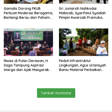
Gamalis Dorong FKUB
Sri Juniarsih Nahkodai
Perkuat Moderasi Beragama,
Mabicab, Syarifatul Syadiah
Bentengi Berau dari Paham
Pimpin Kwarcab Pramuka
Pemecah Persatuan
Berau 2026–2031
Reses di Pulau Derawan, H.
Peduli Infrastruktur
Saga Tampung Aspirasi
Lingkungan, Agus Uriansyah
Warga dan Ajak Masyarakat
Bantu Material Perbaikan
Bijak Sikapi Efisiensi
Jalan di Gang Angsa
Anggaran
Tambah Komentar