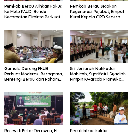
Pemkab Berau Alihkan Fokus
Pemkab Berau Siapkan
ke Mutu PAUD, Bunda
Regenerasi Pejabat, Empat
Kecamatan Diminta Perkuat
Kursi Kepala OPD Segera
Pengawasan
Diisi
Gamalis Dorong FKUB
Sri Juniarsih Nahkodai
Perkuat Moderasi Beragama,
Mabicab, Syarifatul Syadiah
Bentengi Berau dari Paham
Pimpin Kwarcab Pramuka
Pemecah Persatuan
Berau 2026–2031
Reses di Pulau Derawan, H.
Peduli Infrastruktur