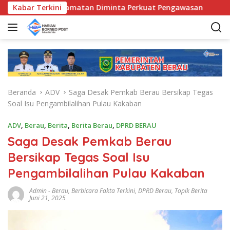
L
, Bunda Kecamatan Diminta Perkuat Pengawasan
Kabar Terkini
Pemka
a
n
g
s
u
n
g
Beranda
ADV
Saga Desak Pemkab Berau Bersikap Tegas
k
Soal Isu Pengambilalihan Pulau Kakaban
e
k
ADV
,
Berau
,
Berita
,
Berita Berau
,
DPRD BERAU
o
Saga Desak Pemkab Berau
n
t
Bersikap Tegas Soal Isu
e
Pengambilalihan Pulau Kakaban
n
Admin
-
Berau
,
Berbicara Fakta Terkini
,
DPRD Berau
,
Topik Berita
Juni 21, 2025