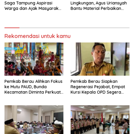
Saga Tampung Aspirasi
Lingkungan, Agus Uriansyah
Warga dan Ajak Masyarakat
Bantu Material Perbaikan
Bijak Sikapi Efisiensi
Jalan di Gang Angsa
Anggaran
Rekomendasi untuk kamu
Pemkab Berau Alihkan Fokus
Pemkab Berau Siapkan
ke Mutu PAUD, Bunda
Regenerasi Pejabat, Empat
Kecamatan Diminta Perkuat
Kursi Kepala OPD Segera
Pengawasan
Diisi