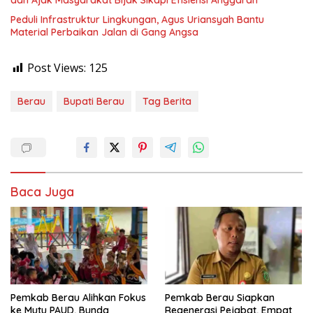
dan Ajak Masyarakat Bijak Sikapi Efisiensi Anggaran
Peduli Infrastruktur Lingkungan, Agus Uriansyah Bantu
Material Perbaikan Jalan di Gang Angsa
Post Views:
125
Berau
Bupati Berau
Tag Berita
Baca Juga
Pemkab Berau Alihkan Fokus
Pemkab Berau Siapkan
ke Mutu PAUD, Bunda
Regenerasi Pejabat, Empat