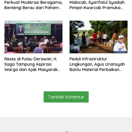
Perkuat Moderasi Beragama,
Mabicab, Syarifatul Syadiah
Bentengi Berau dari Paham
Pimpin Kwarcab Pramuka
Pemecah Persatuan
Berau 2026–2031
Reses di Pulau Derawan, H.
Peduli Infrastruktur
Saga Tampung Aspirasi
Lingkungan, Agus Uriansyah
Warga dan Ajak Masyarakat
Bantu Material Perbaikan
Bijak Sikapi Efisiensi
Jalan di Gang Angsa
Anggaran
Tambah Komentar