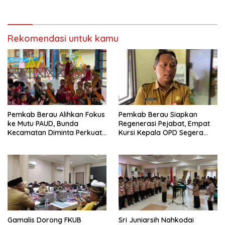
Bijak Sikapi Efisiensi
Jalan di Gang Angsa
Anggaran
Rekomendasi untuk kamu
Pemkab Berau Alihkan Fokus
Pemkab Berau Siapkan
ke Mutu PAUD, Bunda
Regenerasi Pejabat, Empat
Kecamatan Diminta Perkuat
Kursi Kepala OPD Segera
Pengawasan
Diisi
Gamalis Dorong FKUB
Sri Juniarsih Nahkodai