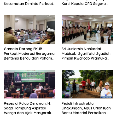
Kecamatan Diminta Perkuat
Kursi Kepala OPD Segera
Pengawasan
Diisi
Gamalis Dorong FKUB
Sri Juniarsih Nahkodai
Perkuat Moderasi Beragama,
Mabicab, Syarifatul Syadiah
Bentengi Berau dari Paham
Pimpin Kwarcab Pramuka
Pemecah Persatuan
Berau 2026–2031
Reses di Pulau Derawan, H.
Peduli Infrastruktur
Saga Tampung Aspirasi
Lingkungan, Agus Uriansyah
Warga dan Ajak Masyarakat
Bantu Material Perbaikan