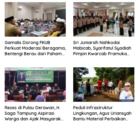
Gamalis Dorong FKUB
Sri Juniarsih Nahkodai
Perkuat Moderasi Beragama,
Mabicab, Syarifatul Syadiah
Bentengi Berau dari Paham
Pimpin Kwarcab Pramuka
Pemecah Persatuan
Berau 2026–2031
Reses di Pulau Derawan, H.
Peduli Infrastruktur
Saga Tampung Aspirasi
Lingkungan, Agus Uriansyah
Warga dan Ajak Masyarakat
Bantu Material Perbaikan
Bijak Sikapi Efisiensi
Jalan di Gang Angsa
Anggaran