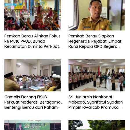
Pemkab Berau Alihkan Fokus
Pemkab Berau Siapkan
ke Mutu PAUD, Bunda
Regenerasi Pejabat, Empat
Kecamatan Diminta Perkuat
Kursi Kepala OPD Segera
Pengawasan
Diisi
Gamalis Dorong FKUB
Sri Juniarsih Nahkodai
Perkuat Moderasi Beragama,
Mabicab, Syarifatul Syadiah
Bentengi Berau dari Paham
Pimpin Kwarcab Pramuka
Pemecah Persatuan
Berau 2026–2031