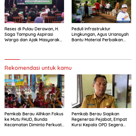
Reses di Pulau Derawan, H.
Peduli Infrastruktur
Saga Tampung Aspirasi
Lingkungan, Agus Uriansyah
Warga dan Ajak Masyarakat
Bantu Material Perbaikan
Bijak Sikapi Efisiensi
Jalan di Gang Angsa
Anggaran
Rekomendasi untuk kamu
Pemkab Berau Alihkan Fokus
Pemkab Berau Siapkan
ke Mutu PAUD, Bunda
Regenerasi Pejabat, Empat
Kecamatan Diminta Perkuat
Kursi Kepala OPD Segera
Pengawasan
Diisi