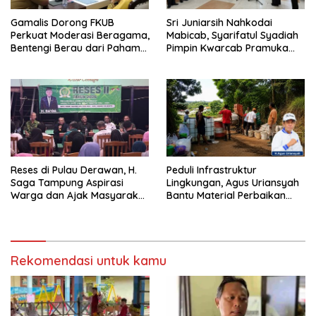
Gamalis Dorong FKUB
Sri Juniarsih Nahkodai
Perkuat Moderasi Beragama,
Mabicab, Syarifatul Syadiah
Bentengi Berau dari Paham
Pimpin Kwarcab Pramuka
Pemecah Persatuan
Berau 2026–2031
Reses di Pulau Derawan, H.
Peduli Infrastruktur
Saga Tampung Aspirasi
Lingkungan, Agus Uriansyah
Warga dan Ajak Masyarakat
Bantu Material Perbaikan
Bijak Sikapi Efisiensi
Jalan di Gang Angsa
Anggaran
Rekomendasi untuk kamu