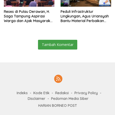
Reses di Pulau Derawan, H.
Peduli Infrastruktur
Saga Tampung Aspirasi
Lingkungan, Agus Uriansyah
Warga dan Ajak Masyarakat
Bantu Material Perbaikan
Bijak Sikapi Efisiensi
Jalan di Gang Angsa
Anggaran
Tambah Komentar
Indeks
Kode Etik
Redaksi
Privacy Policy
Disclaimer
Pedoman Media Siber
HARIAN BORNEO POST