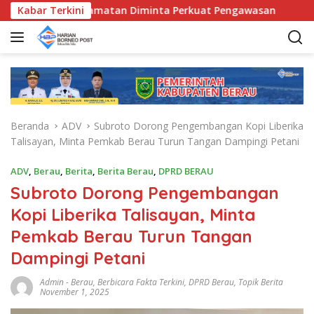
L
 Bunda Kecamatan Diminta Perkuat Pengawasan
Kabar Terkini
Pemkab
a
n
g
s
u
n
g
Beranda
ADV
Subroto Dorong Pengembangan Kopi Liberika
k
Talisayan, Minta Pemkab Berau Turun Tangan Dampingi Petani
e
k
ADV
,
Berau
,
Berita
,
Berita Berau
,
DPRD BERAU
o
Subroto Dorong Pengembangan
n
t
Kopi Liberika Talisayan, Minta
e
Pemkab Berau Turun Tangan
n
Dampingi Petani
Admin
-
Berau
,
Berbicara Fakta Terkini
,
DPRD Berau
,
Topik Berita
November 1, 2025