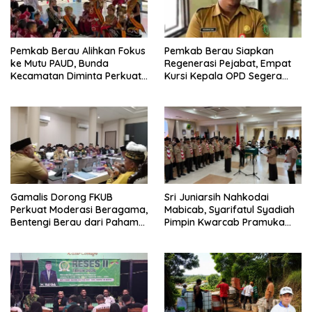
Pemkab Berau Alihkan Fokus
Pemkab Berau Siapkan
ke Mutu PAUD, Bunda
Regenerasi Pejabat, Empat
Kecamatan Diminta Perkuat
Kursi Kepala OPD Segera
Pengawasan
Diisi
Gamalis Dorong FKUB
Sri Juniarsih Nahkodai
Perkuat Moderasi Beragama,
Mabicab, Syarifatul Syadiah
Bentengi Berau dari Paham
Pimpin Kwarcab Pramuka
Pemecah Persatuan
Berau 2026–2031