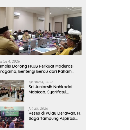
ustus 4, 2026
malis Dorong FKUB Perkuat Moderasi
ragama, Bentengi Berau dari Paham
mecah Persatuan
Agustus 4, 2026
Sri Juniarsih Nahkodai
Mabicab, Syarifatul
Syadiah Pimpin Kwarcab
Pramuka Berau 2026–2031
Juli 29, 2026
Reses di Pulau Derawan, H.
Saga Tampung Aspirasi
Warga dan Ajak
Masyarakat Bijak Sikapi