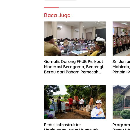
Baca Juga
Gamalis Dorong FKUB Perkuat
Sri Juni
Moderasi Beragama, Bentengi
Mabicab,
Berau dari Paham Pemecah
Pimpin 
Persatuan
Berau 2
Peduli Infrastruktur
Program