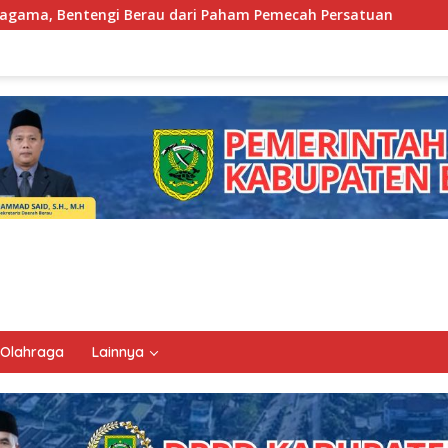
i Paham Pemecah Persatuan
Sri Juniarsih Nahkodai Ma
Olahraga
Lainnya