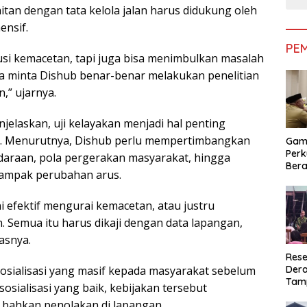
aitan dengan tata kelola jalan harus didukung oleh
ensif.
PE
lusi kemacetan, tapi juga bisa menimbulkan masalah
saya minta Dishub benar-benar melakukan penelitian
,” ujarnya.
enjelaskan, uji kelayakan menjadi hal penting
an. Menurutnya, Dishub perlu mempertimbangkan
Gam
Perk
ndaraan, pola pergerakan masyarakat, hingga
Bera
ampak perubahan arus.
Bera
Pem
ni efektif mengurai kemacetan, atau justru
. Semua itu harus dikaji dengan data lapangan,
asnya.
Rese
Dera
sialisasi yang masif kepada masyarakat sebelum
Tamp
sosialisasi yang baik, kebijakan tersebut
War
bahkan penolakan di lapangan.
Masy