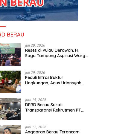
RD BERAU
Juli 29, 2026
Reses di Pulau Derawan, H.
Saga Tampung Aspirasi Warga
dan Ajak Masyarakat Bijak
Sikapi Efisiensi Anggaran
Juli 29, 2026
Peduli Infrastruktur
Lingkungan, Agus Uriansyah
Bantu Material Perbaikan Jalan
di Gang Angsa
Juni 15, 2026
DPRD Berau Soroti
Transparansi Rekrutmen PT
PAMA, Data Tenaga Kerja Lokal
Dipertanyakan
Juni 12, 2026
Anggaran Berau Terancam