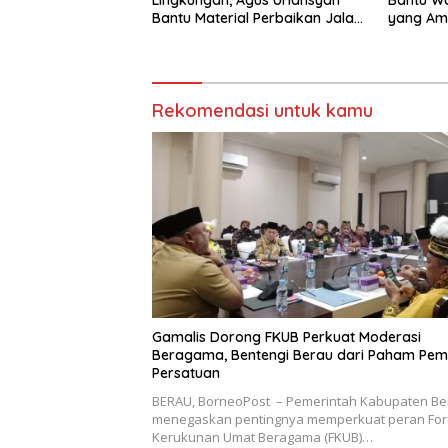
Lingkungan, Agus Uriansyah
Bantu Wa
Bantu Material Perbaikan Jalan
yang Ama
di Gang Angsa
Nyaman
Rekomendasi untuk kamu
Gamalis Dorong FKUB Perkuat Moderasi
Beragama, Bentengi Berau dari Paham Pe
Persatuan
BERAU, BorneoPost – Pemerintah Kabupaten Be
menegaskan pentingnya memperkuat peran Fo
Kerukunan Umat Beragama (FKUB)…