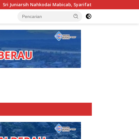
bicab, Syarifatul Syadiah Pimpin Kwarcab Pramuka Berau 2026–