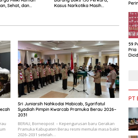
rga Miliki Rumah
Barang Bukti 130 Perkara,
Peri
n, Sehat, dan
Kasus Narkotika Masih
Bua
Mendominasi
59 P
Pria
Dicid
PT
Sri Juniarsih Nahkodai Mabicab, Syarifatul
mecah
Syadiah Pimpin Kwarcab Pramuka Berau 2026–
2031
rau
BERAU, Borneopost – Kepengurusan baru Gerakan
rum
Pramuka Kabupaten Berau resmi memulai masa bakti
2026–2031 setelah…