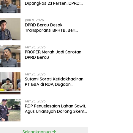
Dipangkas 2,1 Persen, DPRD:
Program Monumental Harus
Ditunda
Juni 8, 2026
DPRD Berau Desak
Transparansi BPHTB, Beri
Tenggat Sepekan untuk
Penyelesaian Polemik
Mei 26, 2026
PROPER Merah Jadi Sorotan
DPRD Berau
Mei 25, 2026
Sutami Soroti Ketidakhadiran
PT BBA di RDP, Dugaan
Permainan Oknum Menguat
Mei 25, 2026
RDP Penyelesaian Lahan Sawit,
Agus Uriansyah Dorong Skema
Tali Asih untuk Cari Jalan
Tengah
Selengkapnya