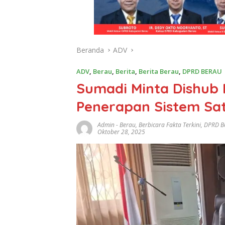
Beranda
ADV
ADV
,
Berau
,
Berita
,
Berita Berau
,
DPRD BERAU
Sumadi Minta Dishub 
Penerapan Sistem Sat
Admin
-
Berau
,
Berbicara Fakta Terkini
,
DPRD B
Oktober 28, 2025