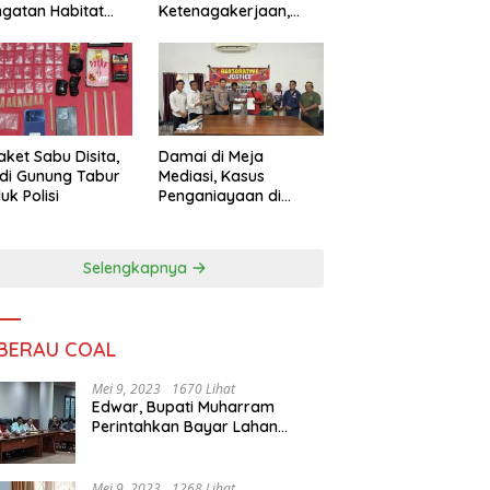
ngatan Habitat
Ketenagakerjaan,
ya
Sengketa Buruh
Didorong Tuntas
Lewat Mediasi
aket Sabu Disita,
Damai di Meja
 di Gunung Tabur
Mediasi, Kasus
uk Polisi
Penganiayaan di
Gunung Tabur
Diselesaikan Lewat
Restorative Justice
Selengkapnya
 BERAU COAL
Mei 9, 2023
1670 Lihat
Edwar, Bupati Muharram
Perintahkan Bayar Lahan
Warga
Mei 9, 2023
1268 Lihat