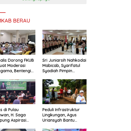
MKAB BERAU
alis Dorong FKUB
Sri Juniarsih Nahkodai
uat Moderasi
Mabicab, Syarifatul
gama, Bentengi
Syadiah Pimpin
u dari Paham
Kwarcab Pramuka
ecah Persatuan
Berau 2026–2031
s di Pulau
Peduli Infrastruktur
wan, H. Saga
Lingkungan, Agus
ung Aspirasi
Uriansyah Bantu
ga dan Ajak
Material Perbaikan
arakat Bijak
Jalan di Gang Angsa