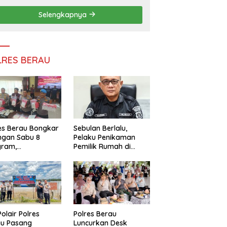
Efisiensi Anggaran
Selengkapnya
LRES BERAU
es Berau Bongkar
Sebulan Berlalu,
ngan Sabu 8
Pelaku Penikaman
gram,
Pemilik Rumah di
ndalikan Napi
Tanjung Redeb Masih
 Dalam Lapas
Diburu Polisi
akan
Polair Polres
Polres Berau
au Pasang
Luncurkan Desk