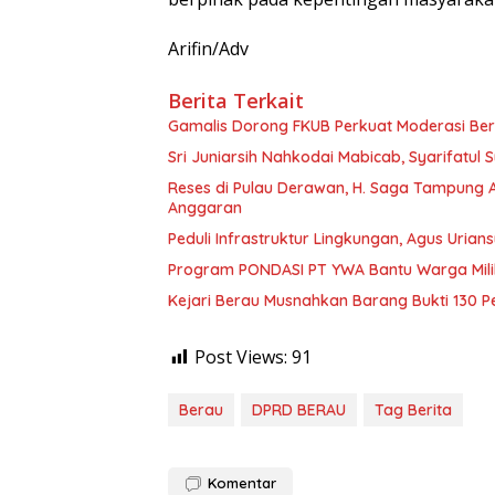
Arifin/Adv
Berita Terkait
Gamalis Dorong FKUB Perkuat Moderasi Be
Sri Juniarsih Nahkodai Mabicab, Syarifatu
Reses di Pulau Derawan, H. Saga Tampung As
Anggaran
Peduli Infrastruktur Lingkungan, Agus Uria
Program PONDASI PT YWA Bantu Warga Mil
Kejari Berau Musnahkan Barang Bukti 130 P
Post Views:
91
Berau
DPRD BERAU
Tag Berita
Komentar