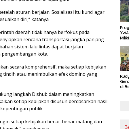
Sikap
Ang
elah aturan berjalan. Sosialisasi itu kunci agar
uaikan diri,” katanya.
Pro
rintah daerah tidak hanya berfokus pada
YWA
Mili
menyiapkan rencana transportasi jangka panjang
Aman
ahan sistem lalu lintas dapat berjalan
Nya
n pengembangan kota.
ukan secara komprehensif, maka setiap kebijakan
g tindih atau menimbulkan efek domino yang
Rudy
Gera
di B
Kons
dukung langkah Dishub dalam meningkatkan
untu
asalkan setiap kebijakan disusun berdasarkan hasil
 kepentingan publik.
 ingin setiap kebijakan benar-benar matang dan
B
t banyak,” pungkasnya.