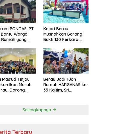
i Efisiensi
garan
gram PONDASI PT
Kejari Berau
 Bantu Warga
Musnahkan Barang
ki Rumah yang
Bukti 130 Perkara,
, Sehat, dan
Kasus Narkotika
man
Masih Mendominasi
 Mas’ud Tinjau
Berau Jadi Tuan
kan Ikan Murah
Rumah HARGANAS ke-
erau, Dorong
33 Kaltim, Sri
umsi Protein
Juniarsih: Keluarga
k Tekan Stunting
Berkualitas Fondasi
Kemajuan Daerah
Selengkapnya
erita Terbaru