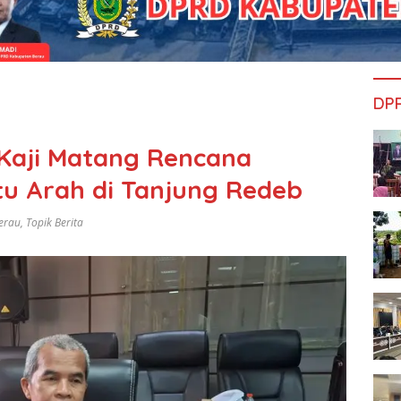
DP
Kaji Matang Rencana
u Arah di Tanjung Redeb
erau
,
Topik Berita