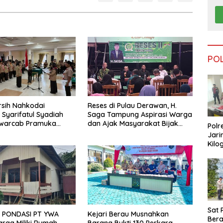
PO
arsih Nahkodai
Reses di Pulau Derawan, H.
 Syarifatul Syadiah
Saga Tampung Aspirasi Warga
Kwarcab Pramuka
dan Ajak Masyarakat Bijak
Polr
026–2031
Sikapi Efisiensi Anggaran
Jari
Kilo
Dike
dari
Tar
Sat 
 PONDASI PT YWA
Kejari Berau Musnahkan
Ber