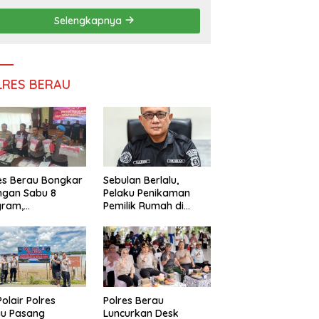
Persatuan
Selengkapnya
LRES BERAU
es Berau Bongkar
Sebulan Berlalu,
ngan Sabu 8
Pelaku Penikaman
gram,
Pemilik Rumah di
ndalikan Napi
Tanjung Redeb Masih
 Dalam Lapas
Diburu Polisi
akan
Polair Polres
Polres Berau
au Pasang
Luncurkan Desk