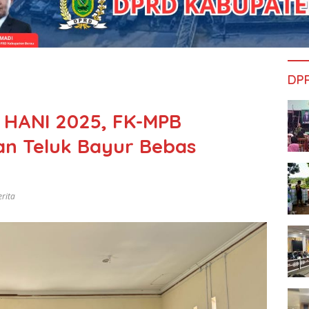
DP
 HANI 2025, FK-MPB
an Teluk Bayur Bebas
erita