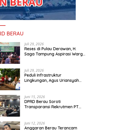
RD BERAU
Juli 29, 2026
Reses di Pulau Derawan, H.
Saga Tampung Aspirasi Warga
dan Ajak Masyarakat Bijak
Sikapi Efisiensi Anggaran
Juli 29, 2026
Peduli Infrastruktur
Lingkungan, Agus Uriansyah
Bantu Material Perbaikan Jalan
di Gang Angsa
Juni 15, 2026
DPRD Berau Soroti
Transparansi Rekrutmen PT
PAMA, Data Tenaga Kerja Lokal
Dipertanyakan
Juni 12, 2026
Anggaran Berau Terancam