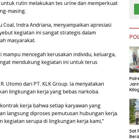
 untuk rutin melakukan tes urine dan memperkuat
ing-masing.
au Coal, Indra Andriana, menyampaikan apresiasi
yebut kegiatan ini sangat strategis dalam
PO
ah masyarakat.
ni mampu mencegah kerusakan individu, keluarga,
angat mendukung kegiatan ini untuk terus
Polr
 R. Utomo dari PT. KLK Group. Ia menyatakan
Jari
Kilo
an lingkungan kerja yang bebas narkoba.
Dike
dari
 kontrak kerja bahwa setiap karyawan yang
Tar
an langsung diproses pemutusan hubungan kerja.
kegiatan serupa di lingkungan kerja kami,”
Sat 
Ber