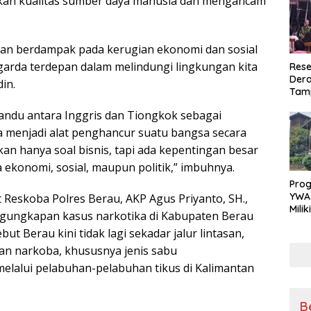
ahkan kualitas sumber daya manusia dan mengancam
kan berdampak pada kerugian ekonomi dan sosial
 garda terdepan dalam melindungi lingkungan kita
Rese
Dera
in.
Tamp
War
andu antara Inggris dan Tiongkok sebagai
Masy
Sikap
a menjadi alat penghancur suatu bangsa secara
Ang
an hanya soal bisnis, tapi ada kepentingan besar
ekonomi, sosial, maupun politik,” imbuhnya.
Pro
YWA
Reskoba Polres Berau, AKP Agus Priyanto, SH.,
Mili
gungkapan kasus narkotika di Kabupaten Berau
Aman
ut Berau kini tidak lagi sekadar jalur lintasan,
Nya
an narkoba, khususnya jenis sabu
elalui pelabuhan-pelabuhan tikus di Kalimantan
B