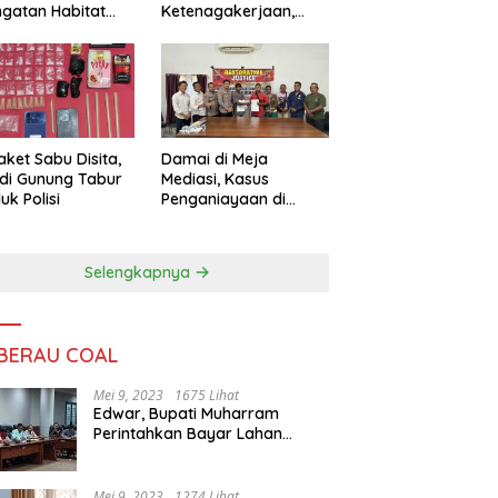
ngatan Habitat
Ketenagakerjaan,
ya
Sengketa Buruh
Didorong Tuntas
Lewat Mediasi
aket Sabu Disita,
Damai di Meja
 di Gunung Tabur
Mediasi, Kasus
uk Polisi
Penganiayaan di
Gunung Tabur
Diselesaikan Lewat
Restorative Justice
Selengkapnya
 BERAU COAL
Mei 9, 2023
1675 Lihat
Edwar, Bupati Muharram
Perintahkan Bayar Lahan
Warga
Mei 9, 2023
1274 Lihat