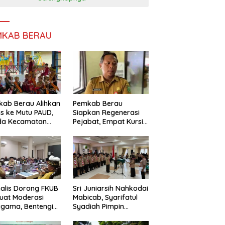
MKAB BERAU
ab Berau Alihkan
Pemkab Berau
s ke Mutu PAUD,
Siapkan Regenerasi
da Kecamatan
Pejabat, Empat Kursi
nta Perkuat
Kepala OPD Segera
gawasan
Diisi
alis Dorong FKUB
Sri Juniarsih Nahkodai
uat Moderasi
Mabicab, Syarifatul
gama, Bentengi
Syadiah Pimpin
u dari Paham
Kwarcab Pramuka
ecah Persatuan
Berau 2026–2031