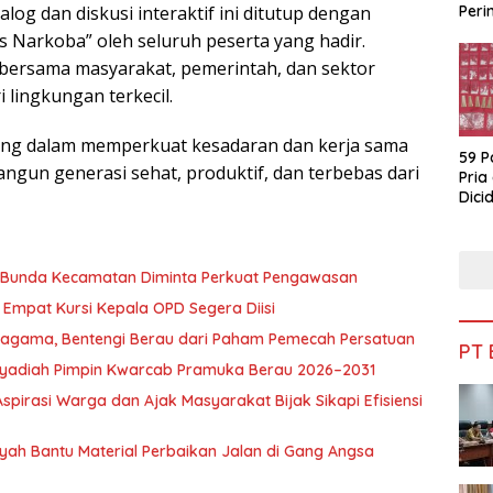
Peri
log dan diskusi interaktif ini ditutup dengan
Bua
s Narkoba” oleh seluruh peserta yang hadir.
 bersama masyarakat, pemerintah, dan sektor
 lingkungan terkecil.
ing dalam memperkuat kesadaran dan kerja sama
59 P
gun generasi sehat, produktif, dan terbebas dari
Pria
Dicid
, Bunda Kecamatan Diminta Perkuat Pengawasan
Empat Kursi Kepala OPD Segera Diisi
ragama, Bentengi Berau dari Paham Pemecah Persatuan
PT
l Syadiah Pimpin Kwarcab Pramuka Berau 2026–2031
pirasi Warga dan Ajak Masyarakat Bijak Sikapi Efisiensi
nsyah Bantu Material Perbaikan Jalan di Gang Angsa