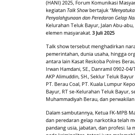
(HANI) 2025, Forum Komunikasi Masyar
kegiatan
Talk Show
bertajuk
“Menyatuka
Penyalahgunaan dan Peredaran Gelap Nar
Kelurahan Teluk Bayur, Jalan Abu-abu, d
elemen masyarakat.
3 Juli 2025
Talk show tersebut menghadirkan nara
pemerintahan, dunia usaha, hingga org
antara lain Kasat Reskoba Polres Bera
Irwan Hamdani, SE., Danramil 0902-04/
AKP Alimuddin, SH., Seklur Teluk Bayur 
PT. Berau Coal, PT. Kuala Lumpur Kepon
Bayur, RT se-Kelurahan Teluk Bayur, s
Muhammadiyah Berau, dan perwakilan
Dalam sambutannya, Ketua FK-MPB M
dan peredaran gelap narkotika telah 
pandang usia, jabatan, dan profesi. 