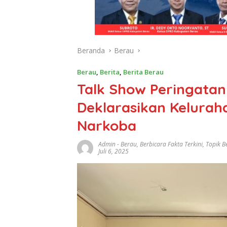
Beranda
Berau
Berau
,
Berita
,
Berita Berau
Talk Show Peringatan
Deklarasikan Kelurah
Narkoba
Admin
-
Berau
,
Berbicara Fakta Terkini
,
Topik B
Juli 6, 2025