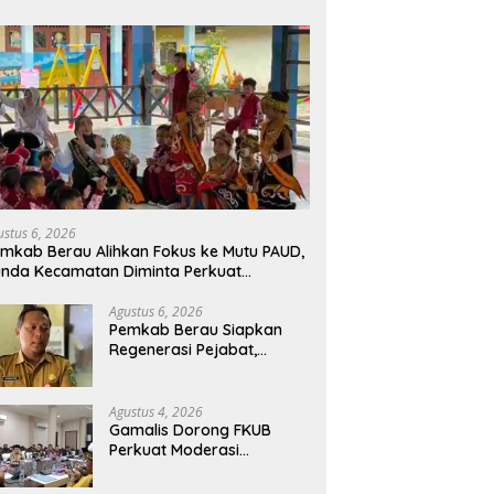
ustus 6, 2026
mkab Berau Alihkan Fokus ke Mutu PAUD,
nda Kecamatan Diminta Perkuat
engawasan
Agustus 6, 2026
Pemkab Berau Siapkan
Regenerasi Pejabat,
Empat Kursi Kepala OPD
Segera Diisi
Agustus 4, 2026
Gamalis Dorong FKUB
Perkuat Moderasi
Beragama, Bentengi Berau
dari Paham Pemecah