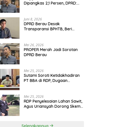
Dipangkas 2,1 Persen, DPRD:
Program Monumental Harus
Ditunda
Juni 8, 2026
DPRD Berau Desak
Transparansi BPHTB, Beri
Tenggat Sepekan untuk
Penyelesaian Polemik
Mei 26, 2026
PROPER Merah Jadi Sorotan
DPRD Berau
Mei 25, 2026
Sutami Soroti Ketidakhadiran
PT BBA di RDP, Dugaan
Permainan Oknum Menguat
Mei 25, 2026
RDP Penyelesaian Lahan Sawit,
Agus Uriansyah Dorong Skema
Tali Asih untuk Cari Jalan
Tengah
Selengkapnya