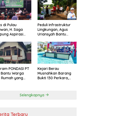
s di Pulau
Peduli Infrastruktur
wan, H. Saga
Lingkungan, Agus
ung Aspirasi
Uriansyah Bantu
ga dan Ajak
Material Perbaikan
arakat Bijak
Jalan di Gang Angsa
i Efisiensi
garan
gram PONDASI PT
Kejari Berau
 Bantu Warga
Musnahkan Barang
ki Rumah yang
Bukti 130 Perkara,
, Sehat, dan
Kasus Narkotika
man
Masih Mendominasi
Selengkapnya
erita Terbaru