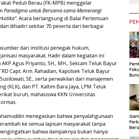
akat Peduli Berau (FK-MPB) menggelar
n Paradigma untuk Bersama-sama Memerangi
kotika”
. Acara berlangsung di Balai Pertemuan
PE
an dihadiri sekitar 70 peserta dari berbagai
sumber dari institusi penegak hukum,
anisasi masyarakat. Hadir dalam kegiatan ini
u AKP Agus Priyanto, SH., MH., Sekcam Teluk Bayur
Pemk
Foku
TRD Capt. Arm. Rahadian, Kapolsek Teluk Bayur
Bun
Susilowati, SE., serta perwakilan dari manajemen
Dimi
g (KLK), dan PT. Kaltim Bara Jaya, LPM Teluk
Pen
erikat buruh, mahasiswa KKN Universitas
 ormas.
ahamuddin menegaskan bahwa penyalahgunaan
Gam
Perk
merambah ke semua lapisan masyarakat tanpa
Bera
Ia mengingatkan bahwa dampaknya bukan hanya
Bera
Pem