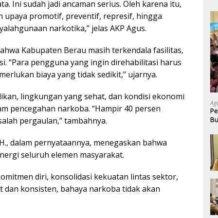
a. Ini sudah jadi ancaman serius. Oleh karena itu,
 upaya promotif, preventif, represif, hingga
yalahgunaan narkotika,” jelas AKP Agus.
wa Kabupaten Berau masih terkendala fasilitas,
si. “Para pengguna yang ingin direhabilitasi harus
merlukan biaya yang tidak sedikit,” ujarnya.
ikan, lingkungan yang sehat, dan kondisi ekonomi
Ag
alam pencegahan narkoba. “Hampir 40 persen
Pe
Bu
salah pergaulan,” tambahnya.
P
SH., dalam pernyataannya, menegaskan bahwa
ergi seluruh elemen masyarakat.
komitmen diri, konsolidasi kekuatan lintas sektor,
et dan konsisten, bahaya narkoba tidak akan