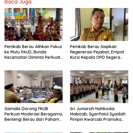
Baca Juga
Pemkab Berau Alihkan Fokus
Pemkab Berau Siapkan
ke Mutu PAUD, Bunda
Regenerasi Pejabat, Empat
Kecamatan Diminta Perkuat
Kursi Kepala OPD Segera
Pengawasan
Diisi
Gamalis Dorong FKUB
Sri Juniarsih Nahkodai
Perkuat Moderasi Beragama,
Mabicab, Syarifatul Syadiah
Bentengi Berau dari Paham
Pimpin Kwarcab Pramuka
Pemecah Persatuan
Berau 2026–2031