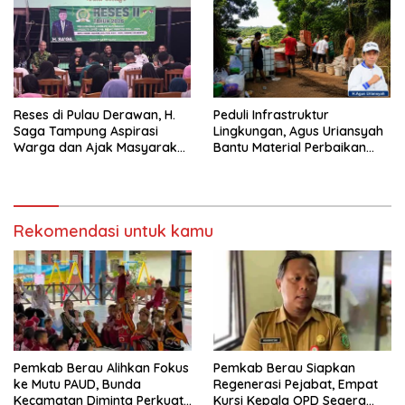
Reses di Pulau Derawan, H.
Peduli Infrastruktur
Saga Tampung Aspirasi
Lingkungan, Agus Uriansyah
Warga dan Ajak Masyarakat
Bantu Material Perbaikan
Bijak Sikapi Efisiensi
Jalan di Gang Angsa
Anggaran
Rekomendasi untuk kamu
Pemkab Berau Alihkan Fokus
Pemkab Berau Siapkan
ke Mutu PAUD, Bunda
Regenerasi Pejabat, Empat
Kecamatan Diminta Perkuat
Kursi Kepala OPD Segera