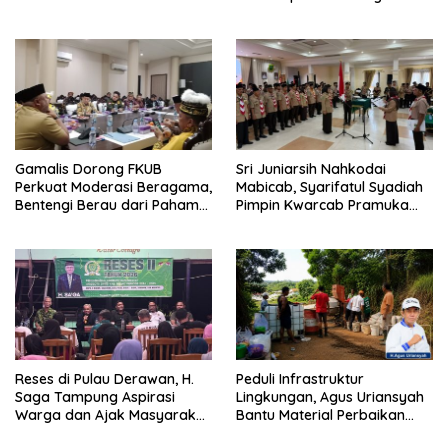
Pengawasan
Diisi
Gamalis Dorong FKUB
Sri Juniarsih Nahkodai
Perkuat Moderasi Beragama,
Mabicab, Syarifatul Syadiah
Bentengi Berau dari Paham
Pimpin Kwarcab Pramuka
Pemecah Persatuan
Berau 2026–2031
Reses di Pulau Derawan, H.
Peduli Infrastruktur
Saga Tampung Aspirasi
Lingkungan, Agus Uriansyah
Warga dan Ajak Masyarakat
Bantu Material Perbaikan
Bijak Sikapi Efisiensi
Jalan di Gang Angsa