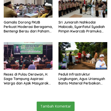
Gamalis Dorong FKUB
Sri Juniarsih Nahkodai
Perkuat Moderasi Beragama,
Mabicab, Syarifatul Syadiah
Bentengi Berau dari Paham
Pimpin Kwarcab Pramuka
Pemecah Persatuan
Berau 2026–2031
Reses di Pulau Derawan, H.
Peduli Infrastruktur
Saga Tampung Aspirasi
Lingkungan, Agus Uriansyah
Warga dan Ajak Masyarakat
Bantu Material Perbaikan
Bijak Sikapi Efisiensi
Jalan di Gang Angsa
Anggaran
Tambah Komentar