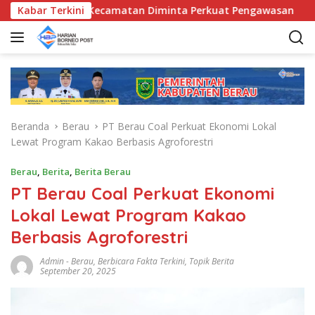
L
AUD, Bunda Kecamatan Diminta Perkuat Pengawasan
Kabar Terkini
Pe
a
n
g
s
u
n
g
Beranda
Berau
PT Berau Coal Perkuat Ekonomi Lokal
k
Lewat Program Kakao Berbasis Agroforestri
e
k
Berau
,
Berita
,
Berita Berau
o
PT Berau Coal Perkuat Ekonomi
n
t
Lokal Lewat Program Kakao
e
Berbasis Agroforestri
n
Admin
-
Berau
,
Berbicara Fakta Terkini
,
Topik Berita
September 20, 2025