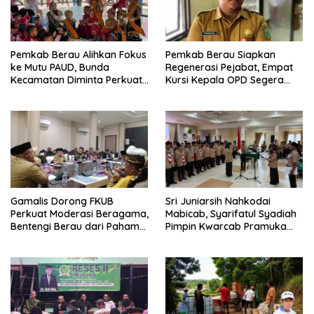
Pemkab Berau Alihkan Fokus
Pemkab Berau Siapkan
ke Mutu PAUD, Bunda
Regenerasi Pejabat, Empat
Kecamatan Diminta Perkuat
Kursi Kepala OPD Segera
Pengawasan
Diisi
Gamalis Dorong FKUB
Sri Juniarsih Nahkodai
Perkuat Moderasi Beragama,
Mabicab, Syarifatul Syadiah
Bentengi Berau dari Paham
Pimpin Kwarcab Pramuka
Pemecah Persatuan
Berau 2026–2031