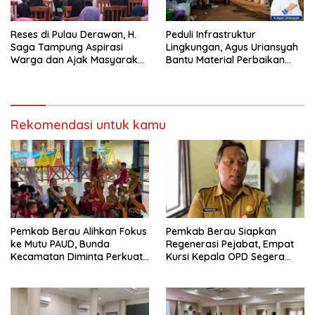
Reses di Pulau Derawan, H.
Peduli Infrastruktur
Saga Tampung Aspirasi
Lingkungan, Agus Uriansyah
Warga dan Ajak Masyarakat
Bantu Material Perbaikan
Bijak Sikapi Efisiensi
Jalan di Gang Angsa
Anggaran
Rekomendasi untuk kamu
Pemkab Berau Alihkan Fokus
Pemkab Berau Siapkan
ke Mutu PAUD, Bunda
Regenerasi Pejabat, Empat
Kecamatan Diminta Perkuat
Kursi Kepala OPD Segera
Pengawasan
Diisi