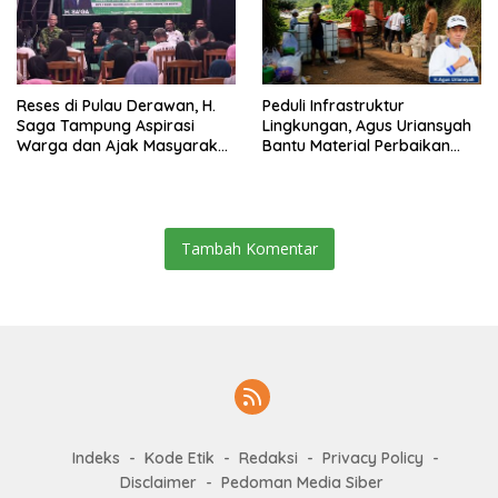
Reses di Pulau Derawan, H.
Peduli Infrastruktur
Saga Tampung Aspirasi
Lingkungan, Agus Uriansyah
Warga dan Ajak Masyarakat
Bantu Material Perbaikan
Bijak Sikapi Efisiensi
Jalan di Gang Angsa
Anggaran
Tambah Komentar
Indeks
Kode Etik
Redaksi
Privacy Policy
Disclaimer
Pedoman Media Siber