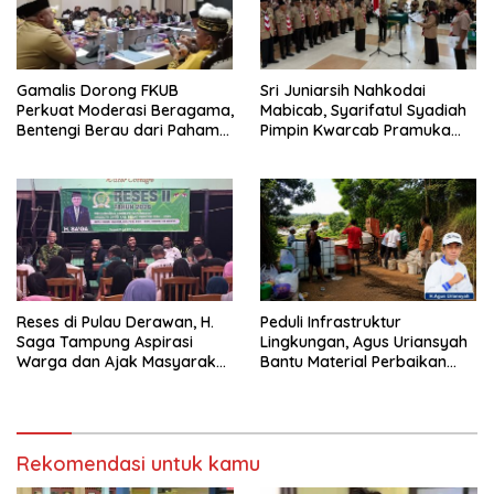
Gamalis Dorong FKUB
Sri Juniarsih Nahkodai
Perkuat Moderasi Beragama,
Mabicab, Syarifatul Syadiah
Bentengi Berau dari Paham
Pimpin Kwarcab Pramuka
Pemecah Persatuan
Berau 2026–2031
Reses di Pulau Derawan, H.
Peduli Infrastruktur
Saga Tampung Aspirasi
Lingkungan, Agus Uriansyah
Warga dan Ajak Masyarakat
Bantu Material Perbaikan
Bijak Sikapi Efisiensi
Jalan di Gang Angsa
Anggaran
Rekomendasi untuk kamu