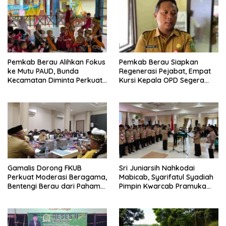
Pemkab Berau Alihkan Fokus
Pemkab Berau Siapkan
ke Mutu PAUD, Bunda
Regenerasi Pejabat, Empat
Kecamatan Diminta Perkuat
Kursi Kepala OPD Segera
Pengawasan
Diisi
Gamalis Dorong FKUB
Sri Juniarsih Nahkodai
Perkuat Moderasi Beragama,
Mabicab, Syarifatul Syadiah
Bentengi Berau dari Paham
Pimpin Kwarcab Pramuka
Pemecah Persatuan
Berau 2026–2031