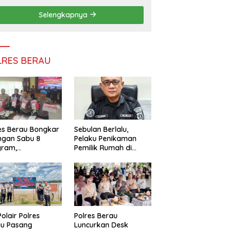
Persatuan
Selengkapnya
LRES BERAU
es Berau Bongkar
Sebulan Berlalu,
ngan Sabu 8
Pelaku Penikaman
gram,
Pemilik Rumah di
ndalikan Napi
Tanjung Redeb Masih
 Dalam Lapas
Diburu Polisi
akan
Polair Polres
Polres Berau
au Pasang
Luncurkan Desk