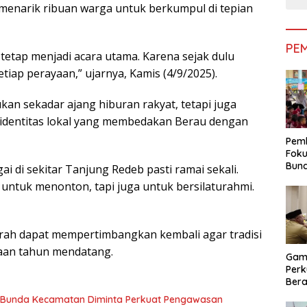
 menarik ribuan warga untuk berkumpul di tepian
PE
tetap menjadi acara utama. Karena sejak dulu
etiap perayaan,” ujarnya, Kamis (4/9/2025).
an sekadar ajang hiburan rakyat, tetapi juga
a identitas lokal yang membedakan Berau dengan
Pemk
Foku
Bun
i di sekitar Tanjung Redeb pasti ramai sekali.
Dimi
ntuk menonton, tapi juga untuk bersilaturahmi.
Pen
rah dapat mempertimbangkan kembali agar tradisi
yaan tahun mendatang.
Gam
Perk
Bera
Bera
, Bunda Kecamatan Diminta Perkuat Pengawasan
Pem