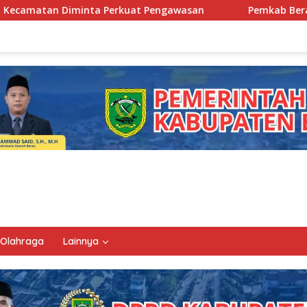
at Pengawasan
Pemkab Berau Siapkan Regenerasi Pejaba
Olahraga
Lainnya