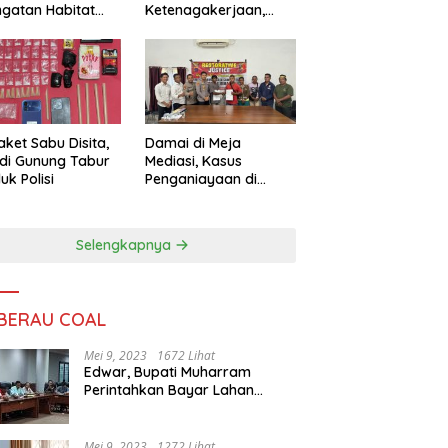
ngatan Habitat
Ketenagakerjaan,
ya
Sengketa Buruh
Didorong Tuntas
Lewat Mediasi
aket Sabu Disita,
Damai di Meja
 di Gunung Tabur
Mediasi, Kasus
uk Polisi
Penganiayaan di
Gunung Tabur
Diselesaikan Lewat
Restorative Justice
Selengkapnya
 BERAU COAL
Mei 9, 2023
1672 Lihat
Edwar, Bupati Muharram
Perintahkan Bayar Lahan
Warga
Mei 9, 2023
1272 Lihat