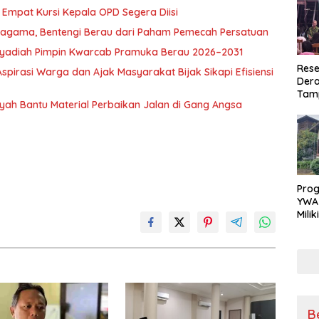
Empat Kursi Kepala OPD Segera Diisi
ragama, Bentengi Berau dari Paham Pemecah Persatuan
l Syadiah Pimpin Kwarcab Pramuka Berau 2026–2031
Rese
pirasi Warga dan Ajak Masyarakat Bijak Sikapi Efisiensi
Dera
Tamp
nsyah Bantu Material Perbaikan Jalan di Gang Angsa
War
Masy
Sikap
Ang
Pro
YWA
Mili
Aman
Nya
B