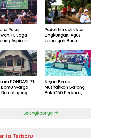
s di Pulau
Peduli Infrastruktur
wan, H. Saga
Lingkungan, Agus
ung Aspirasi
Uriansyah Bantu
ga dan Ajak
Material Perbaikan
arakat Bijak
Jalan di Gang Angsa
i Efisiensi
garan
gram PONDASI PT
Kejari Berau
 Bantu Warga
Musnahkan Barang
ki Rumah yang
Bukti 130 Perkara,
, Sehat, dan
Kasus Narkotika
man
Masih Mendominasi
Selengkapnya
erita Terbaru