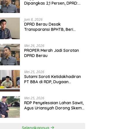
Dipangkas 2,1 Persen, DPRD:
Program Monumental Harus
Ditunda
Juni 8, 2026
DPRD Berau Desak
Transparansi BPHTB, Beri
Tenggat Sepekan untuk
Penyelesaian Polemik
Mei 26, 2026
PROPER Merah Jadi Sorotan
DPRD Berau
Mei 25, 2026
Sutami Soroti Ketidakhadiran
PT BBA di RDP, Dugaan
Permainan Oknum Menguat
Mei 25, 2026
RDP Penyelesaian Lahan Sawit,
Agus Uriansyah Dorong Skema
Tali Asih untuk Cari Jalan
Tengah
Selengkapnya