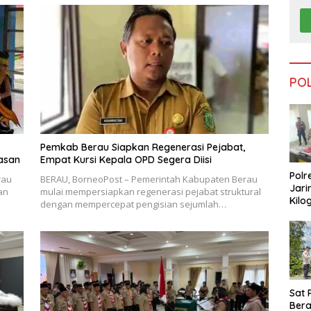
PO
Pemkab Berau Siapkan Regenerasi Pejabat,
asan
Empat Kursi Kepala OPD Segera Diisi
Polr
rau
BERAU, BorneoPost – Pemerintah Kabupaten Berau
Jari
an
mulai mempersiapkan regenerasi pejabat struktural
Kilo
dengan mempercepat pengisian sejumlah…
Dike
dari
Tar
Sat 
Ber