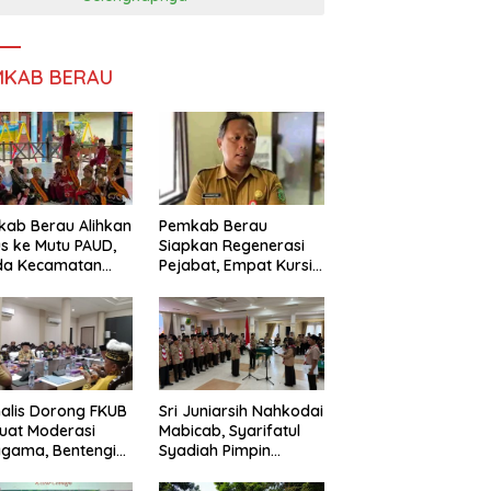
MKAB BERAU
ab Berau Alihkan
Pemkab Berau
s ke Mutu PAUD,
Siapkan Regenerasi
da Kecamatan
Pejabat, Empat Kursi
nta Perkuat
Kepala OPD Segera
gawasan
Diisi
alis Dorong FKUB
Sri Juniarsih Nahkodai
uat Moderasi
Mabicab, Syarifatul
gama, Bentengi
Syadiah Pimpin
u dari Paham
Kwarcab Pramuka
ecah Persatuan
Berau 2026–2031