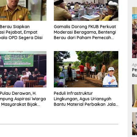
Berau Siapkan
Gamalis Dorong FKUB Perkuat
si Pejabat, Empat
Moderasi Beragama, Bentengi
pala OPD Segera Diisi
Berau dari Paham Pemecah
Persatuan
Ag
Pe
Bu
P
 Pulau Derawan, H.
Peduli Infrastruktur
mpung Aspirasi Warga
Lingkungan, Agus Uriansyah
 Masyarakat Bijak
Bantu Material Perbaikan Jalan
fisiensi Anggaran
di Gang Angsa