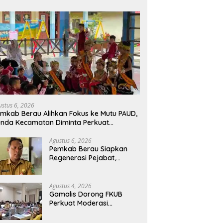
ustus 6, 2026
mkab Berau Alihkan Fokus ke Mutu PAUD,
nda Kecamatan Diminta Perkuat
engawasan
Agustus 6, 2026
Pemkab Berau Siapkan
Regenerasi Pejabat,
Empat Kursi Kepala OPD
Segera Diisi
Agustus 4, 2026
Gamalis Dorong FKUB
Perkuat Moderasi
Beragama, Bentengi Berau
dari Paham Pemecah