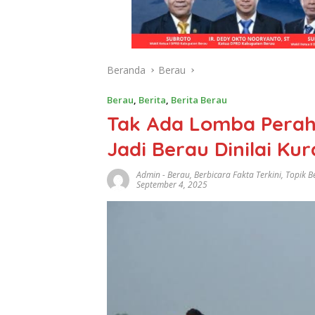
Beranda
Berau
Berau
,
Berita
,
Berita Berau
Tak Ada Lomba Perahu
Jadi Berau Dinilai K
Admin
-
Berau
,
Berbicara Fakta Terkini
,
Topik B
September 4, 2025