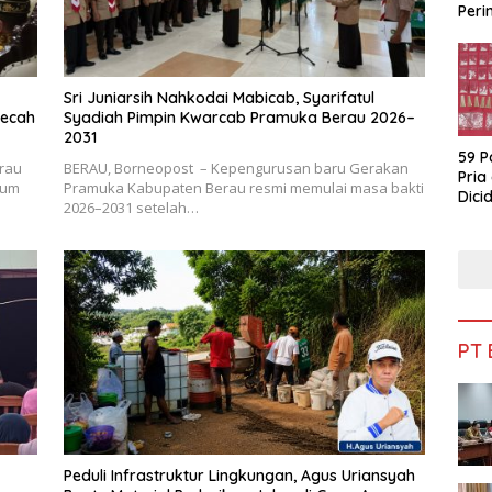
Peri
Bua
Sri Juniarsih Nahkodai Mabicab, Syarifatul
mecah
Syadiah Pimpin Kwarcab Pramuka Berau 2026–
2031
59 P
rau
BERAU, Borneopost – Kepengurusan baru Gerakan
Pria
rum
Pramuka Kabupaten Berau resmi memulai masa bakti
Dicid
2026–2031 setelah…
PT
Peduli Infrastruktur Lingkungan, Agus Uriansyah