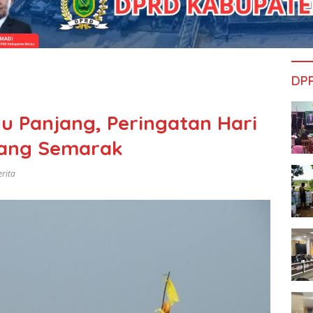
DP
 Panjang, Peringatan Hari
urang Semarak
erita