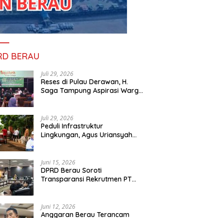
RD BERAU
Juli 29, 2026
Reses di Pulau Derawan, H.
Saga Tampung Aspirasi Warga
dan Ajak Masyarakat Bijak
Sikapi Efisiensi Anggaran
Juli 29, 2026
Peduli Infrastruktur
Lingkungan, Agus Uriansyah
Bantu Material Perbaikan Jalan
di Gang Angsa
Juni 15, 2026
DPRD Berau Soroti
Transparansi Rekrutmen PT
PAMA, Data Tenaga Kerja Lokal
Dipertanyakan
Juni 12, 2026
Anggaran Berau Terancam