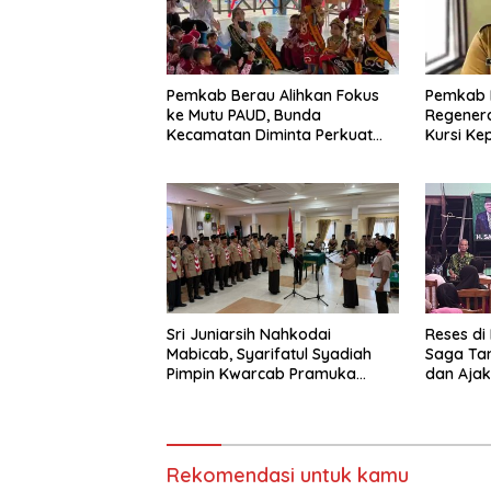
Pemkab Berau Alihkan Fokus
Pemkab 
ke Mutu PAUD, Bunda
Regenera
Kecamatan Diminta Perkuat
Kursi Ke
Pengawasan
Sri Juniarsih Nahkodai
Reses di
Mabicab, Syarifatul Syadiah
Saga Ta
Pimpin Kwarcab Pramuka
dan Ajak
Berau 2026–2031
Sikapi E
Rekomendasi untuk kamu