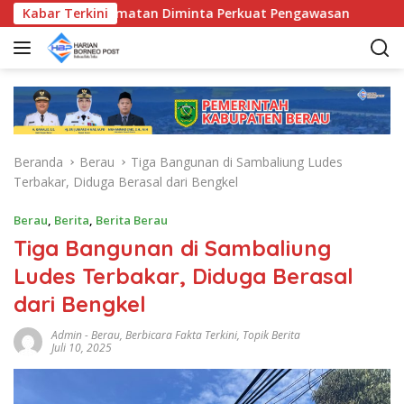
L
 Bunda Kecamatan Diminta Perkuat Pengawasan
Kabar Terkini
Pemkab
a
n
g
s
u
n
g
Beranda
Berau
Tiga Bangunan di Sambaliung Ludes
k
Terbakar, Diduga Berasal dari Bengkel
e
k
Berau
,
Berita
,
Berita Berau
o
Tiga Bangunan di Sambaliung
n
t
Ludes Terbakar, Diduga Berasal
e
dari Bengkel
n
Admin
-
Berau
,
Berbicara Fakta Terkini
,
Topik Berita
Juli 10, 2025