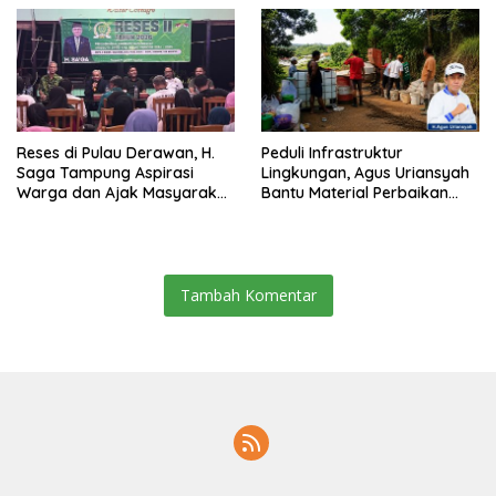
Reses di Pulau Derawan, H.
Peduli Infrastruktur
Saga Tampung Aspirasi
Lingkungan, Agus Uriansyah
Warga dan Ajak Masyarakat
Bantu Material Perbaikan
Bijak Sikapi Efisiensi
Jalan di Gang Angsa
Anggaran
Tambah Komentar