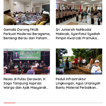
Gamalis Dorong FKUB
Sri Juniarsih Nahkodai
Perkuat Moderasi Beragama,
Mabicab, Syarifatul Syadiah
Bentengi Berau dari Paham
Pimpin Kwarcab Pramuka
Pemecah Persatuan
Berau 2026–2031
Reses di Pulau Derawan, H.
Peduli Infrastruktur
Saga Tampung Aspirasi
Lingkungan, Agus Uriansyah
Warga dan Ajak Masyarakat
Bantu Material Perbaikan
Bijak Sikapi Efisiensi
Jalan di Gang Angsa
Anggaran