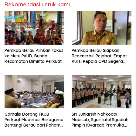
Rekomendasi untuk kamu
Pemkab Berau Alihkan Fokus
Pemkab Berau Siapkan
ke Mutu PAUD, Bunda
Regenerasi Pejabat, Empat
Kecamatan Diminta Perkuat
Kursi Kepala OPD Segera
Pengawasan
Diisi
Gamalis Dorong FKUB
Sri Juniarsih Nahkodai
Perkuat Moderasi Beragama,
Mabicab, Syarifatul Syadiah
Bentengi Berau dari Paham
Pimpin Kwarcab Pramuka
Pemecah Persatuan
Berau 2026–2031