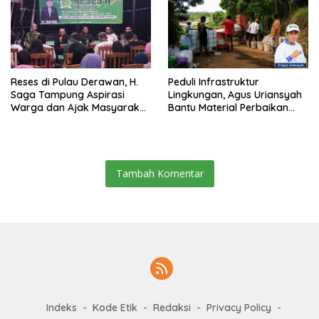
Reses di Pulau Derawan, H.
Peduli Infrastruktur
Saga Tampung Aspirasi
Lingkungan, Agus Uriansyah
Warga dan Ajak Masyarakat
Bantu Material Perbaikan
Bijak Sikapi Efisiensi
Jalan di Gang Angsa
Anggaran
Tambah Komentar
Indeks
Kode Etik
Redaksi
Privacy Policy