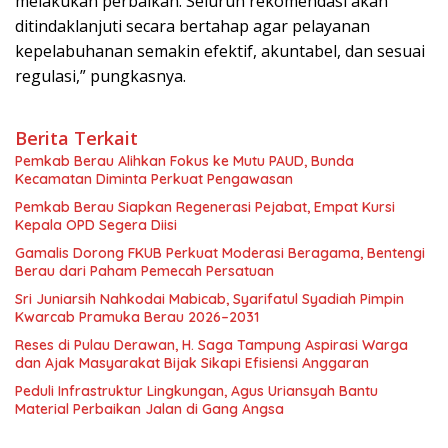
melakukan perbaikan. Seluruh rekomendasi akan
ditindaklanjuti secara bertahap agar pelayanan
kepelabuhanan semakin efektif, akuntabel, dan sesuai
regulasi,” pungkasnya.
Berita Terkait
Pemkab Berau Alihkan Fokus ke Mutu PAUD, Bunda
Kecamatan Diminta Perkuat Pengawasan
Pemkab Berau Siapkan Regenerasi Pejabat, Empat Kursi
Kepala OPD Segera Diisi
Gamalis Dorong FKUB Perkuat Moderasi Beragama, Bentengi
Berau dari Paham Pemecah Persatuan
Sri Juniarsih Nahkodai Mabicab, Syarifatul Syadiah Pimpin
Kwarcab Pramuka Berau 2026–2031
Reses di Pulau Derawan, H. Saga Tampung Aspirasi Warga
dan Ajak Masyarakat Bijak Sikapi Efisiensi Anggaran
Peduli Infrastruktur Lingkungan, Agus Uriansyah Bantu
Material Perbaikan Jalan di Gang Angsa