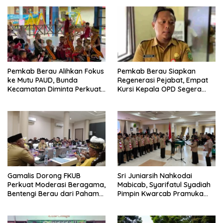
Pemkab Berau Alihkan Fokus
Pemkab Berau Siapkan
ke Mutu PAUD, Bunda
Regenerasi Pejabat, Empat
Kecamatan Diminta Perkuat
Kursi Kepala OPD Segera
Pengawasan
Diisi
Gamalis Dorong FKUB
Sri Juniarsih Nahkodai
Perkuat Moderasi Beragama,
Mabicab, Syarifatul Syadiah
Bentengi Berau dari Paham
Pimpin Kwarcab Pramuka
Pemecah Persatuan
Berau 2026–2031