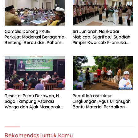
Gamalis Dorong FKUB
Sri Juniarsih Nahkodai
Perkuat Moderasi Beragama,
Mabicab, Syarifatul Syadiah
Bentengi Berau dari Paham
Pimpin Kwarcab Pramuka
Pemecah Persatuan
Berau 2026–2031
Reses di Pulau Derawan, H.
Peduli Infrastruktur
Saga Tampung Aspirasi
Lingkungan, Agus Uriansyah
Warga dan Ajak Masyarakat
Bantu Material Perbaikan
Bijak Sikapi Efisiensi
Jalan di Gang Angsa
Anggaran
Rekomendasi untuk kamu