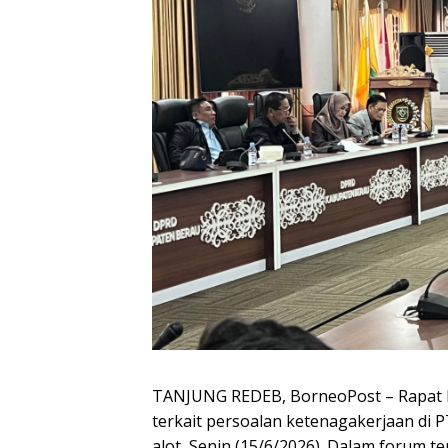
TANJUNG REDEB, BorneoPost – Rapat D
terkait persoalan ketenagakerjaan di
alot, Senin (15/6/2026). Dalam forum 