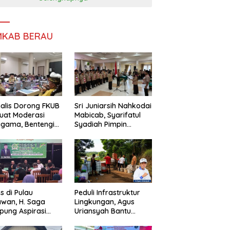
MKAB BERAU
alis Dorong FKUB
Sri Juniarsih Nahkodai
uat Moderasi
Mabicab, Syarifatul
gama, Bentengi
Syadiah Pimpin
u dari Paham
Kwarcab Pramuka
ecah Persatuan
Berau 2026–2031
s di Pulau
Peduli Infrastruktur
wan, H. Saga
Lingkungan, Agus
ung Aspirasi
Uriansyah Bantu
ga dan Ajak
Material Perbaikan
arakat Bijak
Jalan di Gang Angsa