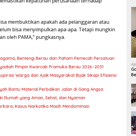
memastikan kepatuhan perusahaan terhadap
bisa membuktikan apakah ada pelanggaran atau
 belum bisa menyimpulkan apa-apa. Tetapi mungkin
kukan oleh PAMA,” pungkasnya.
ragama, Bentengi Berau dari Paham Pemecah Persatuan
Ag
l Syadiah Pimpin Kwarcab Pramuka Berau 2026–2031
Ga
Be
pirasi Warga dan Ajak Masyarakat Bijak Sikapi Efisiensi
Pe
nsyah Bantu Material Perbaikan Jalan di Gang Angsa
iki Rumah yang Aman, Sehat, dan Nyaman
erkara, Kasus Narkotika Masih Mendominasi