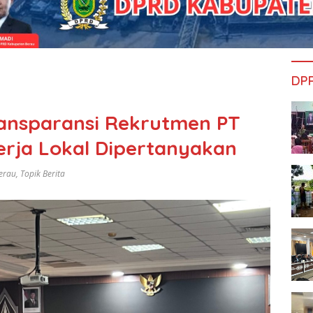
DP
ransparansi Rekrutmen PT
rja Lokal Dipertanyakan
erau
,
Topik Berita