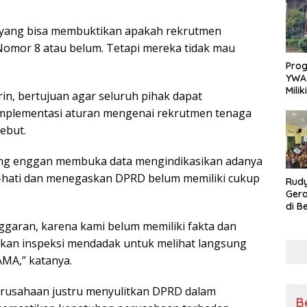
Sikap
Ang
h yang bisa membuktikan apakah rekrutmen
omor 8 atau belum. Tetapi mereka tidak mau
Pro
YWA
Mili
in, bertujuan agar seluruh pihak dapat
Aman
implementasi aturan mengenai rekrutmen tenaga
Nya
ebut.
ang enggan membuka data mengindikasikan adanya
i-hati dan menegaskan DPRD belum memiliki cukup
Rudy
Gera
di B
Kons
ggaran, karena kami belum memiliki fakta dan
untu
kan inspeksi mendadak untuk melihat langsung
MA,” katanya.
rusahaan justru menyulitkan DPRD dalam
B