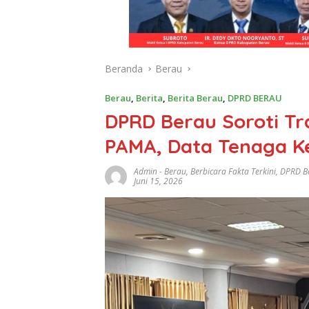
Beranda
Berau
Berau
,
Berita
,
Berita Berau
,
DPRD BERAU
DPRD Berau Soroti T
PAMA, Data Tenaga Ke
Admin
-
Berau
,
Berbicara Fakta Terkini
,
DPRD B
Juni 15, 2026