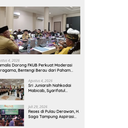
ustus 4, 2026
malis Dorong FKUB Perkuat Moderasi
ragama, Bentengi Berau dari Paham
mecah Persatuan
Agustus 4, 2026
Sri Juniarsih Nahkodai
Mabicab, Syarifatul
Syadiah Pimpin Kwarcab
Pramuka Berau 2026–2031
Juli 29, 2026
Reses di Pulau Derawan, H.
Saga Tampung Aspirasi
Warga dan Ajak
Masyarakat Bijak Sikapi