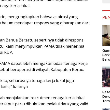
aga kerja lokal.
mrin, mengungkapkan bahwa aspirasi yang
PE
u belum mendapat respons yang diharapkan dari
nkan Banua Bersatu sepertinya tidak direspons
itu, kami menyimpulkan PAMA tidak menerima
Gam
ai RDP.
Perk
Bera
PAMA dapat lebih mengakomodasi tenaga kerja
Bera
Pem
ebut beroperasi di wilayah Kabupaten Berau.
ta, seharusnya tenaga kerja lokal juga
kami,” katanya.
Rese
Dera
ah menjalankan rekrutmen tenaga kerja lokal
Tamp
ersebut perlu dibuktikan melalui data yang valid
War
Masy