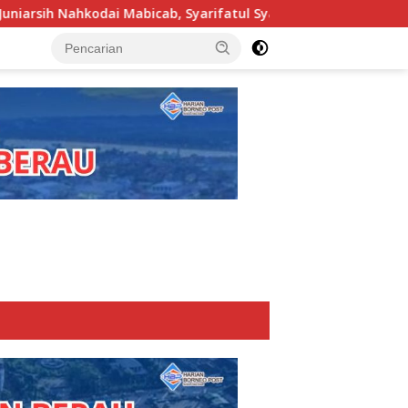
 Syarifatul Syadiah Pimpin Kwarcab Pramuka Berau 2026–2031