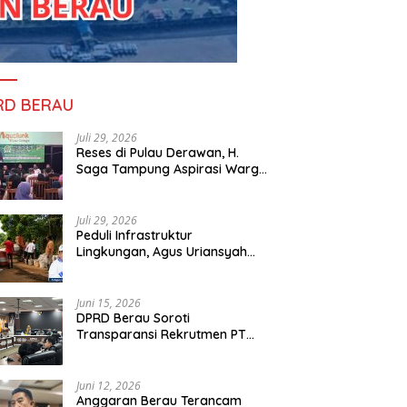
RD BERAU
Juli 29, 2026
Reses di Pulau Derawan, H.
Saga Tampung Aspirasi Warga
dan Ajak Masyarakat Bijak
Sikapi Efisiensi Anggaran
Juli 29, 2026
Peduli Infrastruktur
Lingkungan, Agus Uriansyah
Bantu Material Perbaikan Jalan
di Gang Angsa
Juni 15, 2026
DPRD Berau Soroti
Transparansi Rekrutmen PT
PAMA, Data Tenaga Kerja Lokal
Dipertanyakan
Juni 12, 2026
Anggaran Berau Terancam