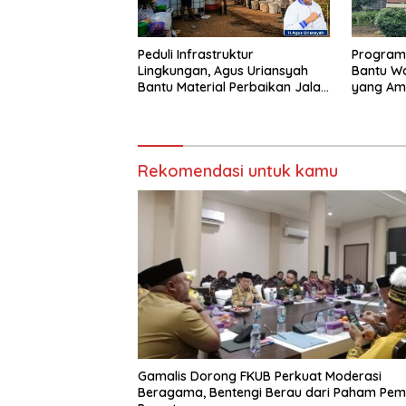
Peduli Infrastruktur
Program
Lingkungan, Agus Uriansyah
Bantu Wa
Bantu Material Perbaikan Jalan
yang Ama
di Gang Angsa
Nyaman
Rekomendasi untuk kamu
Gamalis Dorong FKUB Perkuat Moderasi
Beragama, Bentengi Berau dari Paham Pe