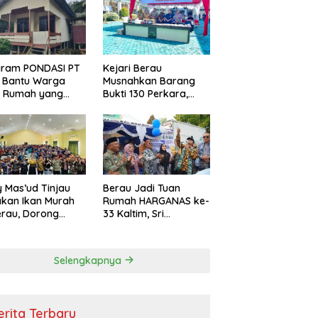
i Efisiensi
garan
gram PONDASI PT
Kejari Berau
 Bantu Warga
Musnahkan Barang
ki Rumah yang
Bukti 130 Perkara,
, Sehat, dan
Kasus Narkotika
man
Masih Mendominasi
 Mas’ud Tinjau
Berau Jadi Tuan
kan Ikan Murah
Rumah HARGANAS ke-
erau, Dorong
33 Kaltim, Sri
umsi Protein
Juniarsih: Keluarga
k Tekan Stunting
Berkualitas Fondasi
Kemajuan Daerah
Selengkapnya
erita Terbaru