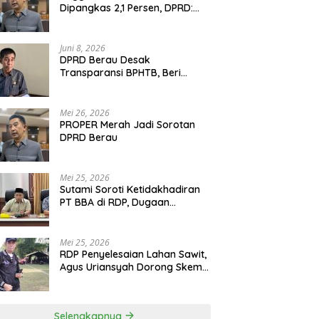
Dipangkas 2,1 Persen, DPRD:
Program Monumental Harus
Ditunda
Juni 8, 2026
DPRD Berau Desak
Transparansi BPHTB, Beri
Tenggat Sepekan untuk
Penyelesaian Polemik
Mei 26, 2026
PROPER Merah Jadi Sorotan
DPRD Berau
Mei 25, 2026
Sutami Soroti Ketidakhadiran
PT BBA di RDP, Dugaan
Permainan Oknum Menguat
Mei 25, 2026
RDP Penyelesaian Lahan Sawit,
Agus Uriansyah Dorong Skema
Tali Asih untuk Cari Jalan
Tengah
Selengkapnya