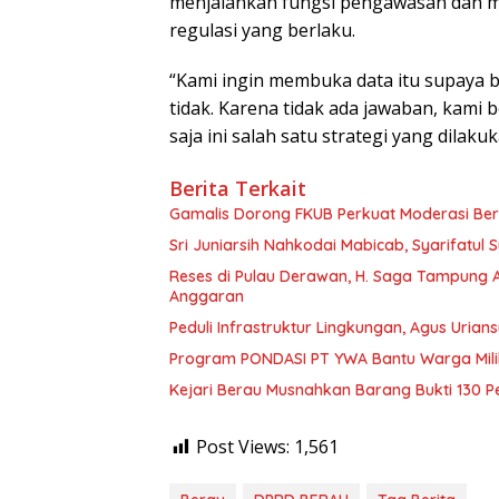
menjalankan fungsi pengawasan dan 
regulasi yang berlaku.
“Kami ingin membuka data itu supaya 
tidak. Karena tidak ada jawaban, kami
saja ini salah satu strategi yang dila
Berita Terkait
Gamalis Dorong FKUB Perkuat Moderasi Be
Sri Juniarsih Nahkodai Mabicab, Syarifatu
Reses di Pulau Derawan, H. Saga Tampung As
Anggaran
Peduli Infrastruktur Lingkungan, Agus Uria
Program PONDASI PT YWA Bantu Warga Mil
Kejari Berau Musnahkan Barang Bukti 130 P
Post Views:
1,561