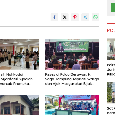
PO
Polr
Jari
Kilo
arsih Nahkodai
Reses di Pulau Derawan, H.
Dike
 Syarifatul Syadiah
Saga Tampung Aspirasi Warga
dari
Kwarcab Pramuka
dan Ajak Masyarakat Bijak
Tar
026–2031
Sikapi Efisiensi Anggaran
Sat 
Ber