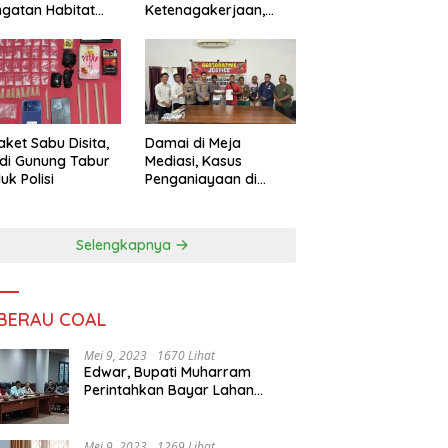
ngatan Habitat
Ketenagakerjaan,
ya
Sengketa Buruh
Didorong Tuntas
Lewat Mediasi
aket Sabu Disita,
Damai di Meja
 di Gunung Tabur
Mediasi, Kasus
uk Polisi
Penganiayaan di
Gunung Tabur
Diselesaikan Lewat
Restorative Justice
Selengkapnya
 BERAU COAL
Mei 9, 2023
1670 Lihat
Edwar, Bupati Muharram
Perintahkan Bayar Lahan
Warga
Mei 9, 2023
1269 Lihat