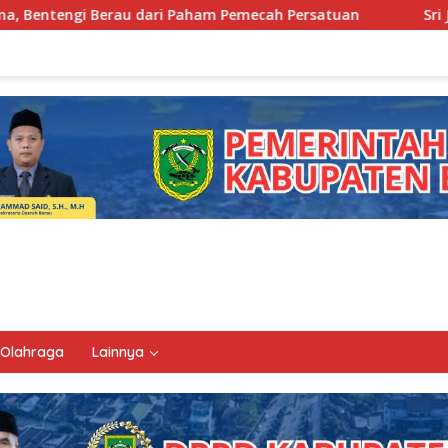
am Pemecah Persatuan
Sri Juniarsih Nahkodai Mabicab,
Olahraga
Lainnya