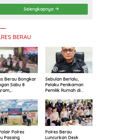
Efisiensi Anggaran
Selengkapnya
LRES BERAU
es Berau Bongkar
Sebulan Berlalu,
ngan Sabu 8
Pelaku Penikaman
gram,
Pemilik Rumah di
ndalikan Napi
Tanjung Redeb Masih
 Dalam Lapas
Diburu Polisi
akan
Polair Polres
Polres Berau
au Pasang
Luncurkan Desk