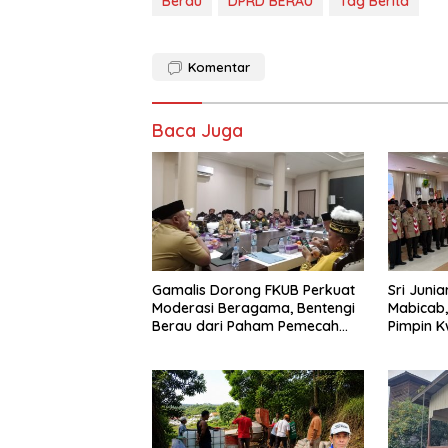
Berau
DPRD BERAU
Tag Berita
Komentar
Baca Juga
Gamalis Dorong FKUB Perkuat
Sri Juni
Moderasi Beragama, Bentengi
Mabicab,
Berau dari Paham Pemecah
Pimpin 
Persatuan
Berau 2