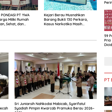
Peri
Bua
 PONDASI PT YWA
Kejari Berau Musnahkan
rga Miliki Rumah
Barang Bukti 130 Perkara,
n, Sehat, dan
Kasus Narkotika Masih
Mendominasi
59 P
Pria
Dicid
PT
Sri Juniarsih Nahkodai Mabicab, Syarifatul
mecah
Syadiah Pimpin Kwarcab Pramuka Berau 2026–