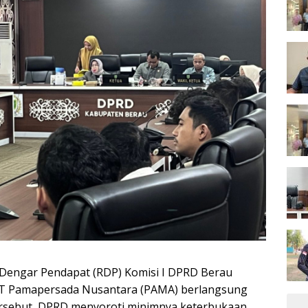
engar Pendapat (RDP) Komisi I DPRD Berau
 PT Pamapersada Nusantara (PAMA) berlangsung
tersebut, DPRD menyoroti minimnya keterbukaan