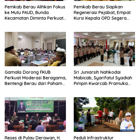
Pemkab Berau Alihkan Fokus
Pemkab Berau Siapkan
ke Mutu PAUD, Bunda
Regenerasi Pejabat, Empat
Kecamatan Diminta Perkuat
Kursi Kepala OPD Segera
Pengawasan
Diisi
Gamalis Dorong FKUB
Sri Juniarsih Nahkodai
Perkuat Moderasi Beragama,
Mabicab, Syarifatul Syadiah
Bentengi Berau dari Paham
Pimpin Kwarcab Pramuka
Pemecah Persatuan
Berau 2026–2031
Reses di Pulau Derawan, H.
Peduli Infrastruktur