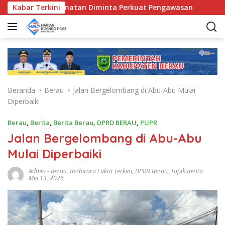
L
Bunda Kecamatan Diminta Perkuat Pengawasan
Kabar Terkini
Pemkab 
a
n
g
s
u
n
g
Beranda
Berau
Jalan Bergelombang di Abu-Abu Mulai
k
Diperbaiki
e
k
Berau
,
Berita
,
Berita Berau
,
DPRD BERAU
,
PUPR
o
Jalan Bergelombang di Abu-Abu
n
t
Mulai Diperbaiki
e
n
Admin
-
Berau
,
Berbicara Fakta Terkini
,
DPRD Berau
,
Topik Berita
Mei 13, 2026