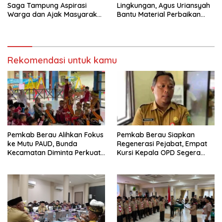
Saga Tampung Aspirasi
Lingkungan, Agus Uriansyah
Warga dan Ajak Masyarakat
Bantu Material Perbaikan
Bijak Sikapi Efisiensi
Jalan di Gang Angsa
Anggaran
Rekomendasi untuk kamu
Pemkab Berau Alihkan Fokus
Pemkab Berau Siapkan
ke Mutu PAUD, Bunda
Regenerasi Pejabat, Empat
Kecamatan Diminta Perkuat
Kursi Kepala OPD Segera
Pengawasan
Diisi