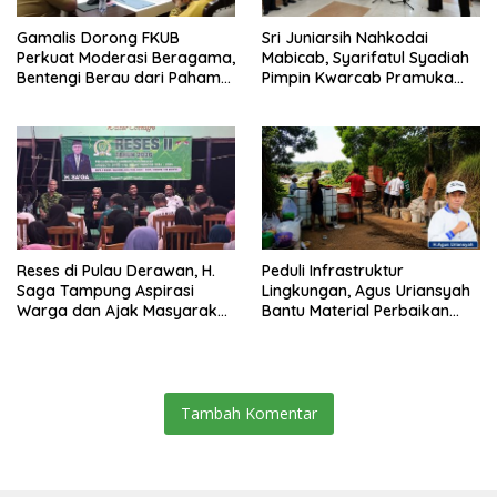
Gamalis Dorong FKUB
Sri Juniarsih Nahkodai
Perkuat Moderasi Beragama,
Mabicab, Syarifatul Syadiah
Bentengi Berau dari Paham
Pimpin Kwarcab Pramuka
Pemecah Persatuan
Berau 2026–2031
Reses di Pulau Derawan, H.
Peduli Infrastruktur
Saga Tampung Aspirasi
Lingkungan, Agus Uriansyah
Warga dan Ajak Masyarakat
Bantu Material Perbaikan
Bijak Sikapi Efisiensi
Jalan di Gang Angsa
Anggaran
Tambah Komentar