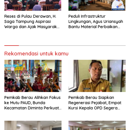
Reses di Pulau Derawan, H.
Peduli Infrastruktur
Saga Tampung Aspirasi
Lingkungan, Agus Uriansyah
Warga dan Ajak Masyarakat
Bantu Material Perbaikan
Bijak Sikapi Efisiensi
Jalan di Gang Angsa
Anggaran
Rekomendasi untuk kamu
Pemkab Berau Alihkan Fokus
Pemkab Berau Siapkan
ke Mutu PAUD, Bunda
Regenerasi Pejabat, Empat
Kecamatan Diminta Perkuat
Kursi Kepala OPD Segera
Pengawasan
Diisi