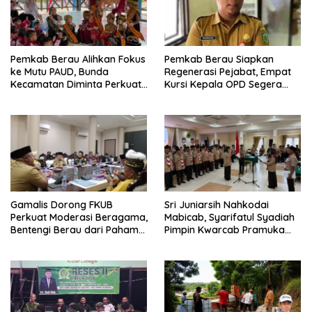
Pemkab Berau Alihkan Fokus
Pemkab Berau Siapkan
ke Mutu PAUD, Bunda
Regenerasi Pejabat, Empat
Kecamatan Diminta Perkuat
Kursi Kepala OPD Segera
Pengawasan
Diisi
Gamalis Dorong FKUB
Sri Juniarsih Nahkodai
Perkuat Moderasi Beragama,
Mabicab, Syarifatul Syadiah
Bentengi Berau dari Paham
Pimpin Kwarcab Pramuka
Pemecah Persatuan
Berau 2026–2031