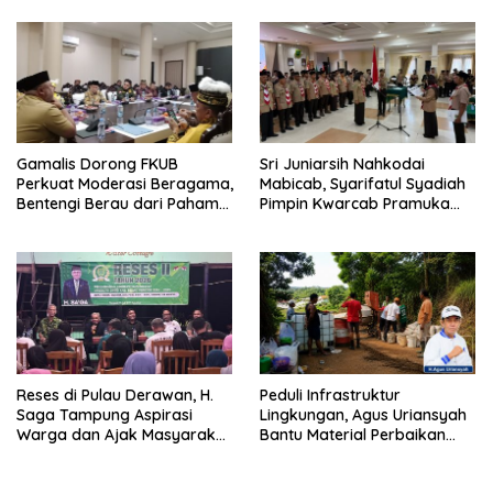
Gamalis Dorong FKUB
Sri Juniarsih Nahkodai
Perkuat Moderasi Beragama,
Mabicab, Syarifatul Syadiah
Bentengi Berau dari Paham
Pimpin Kwarcab Pramuka
Pemecah Persatuan
Berau 2026–2031
Reses di Pulau Derawan, H.
Peduli Infrastruktur
Saga Tampung Aspirasi
Lingkungan, Agus Uriansyah
Warga dan Ajak Masyarakat
Bantu Material Perbaikan
Bijak Sikapi Efisiensi
Jalan di Gang Angsa
Anggaran