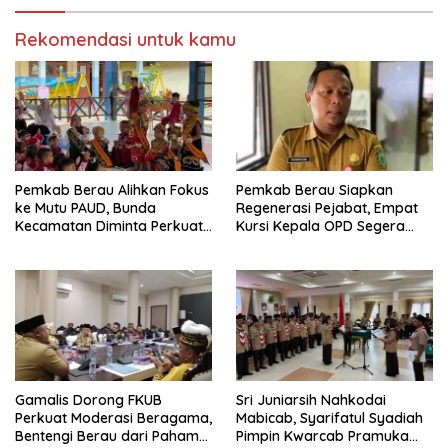
Rekomendasi untuk kamu
Pemkab Berau Alihkan Fokus
Pemkab Berau Siapkan
ke Mutu PAUD, Bunda
Regenerasi Pejabat, Empat
Kecamatan Diminta Perkuat
Kursi Kepala OPD Segera
Pengawasan
Diisi
Gamalis Dorong FKUB
Sri Juniarsih Nahkodai
Perkuat Moderasi Beragama,
Mabicab, Syarifatul Syadiah
Bentengi Berau dari Paham
Pimpin Kwarcab Pramuka