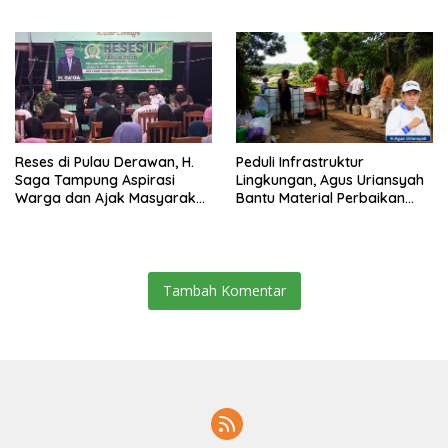
Pemecah Persatuan
Berau 2026–2031
Reses di Pulau Derawan, H.
Peduli Infrastruktur
Saga Tampung Aspirasi
Lingkungan, Agus Uriansyah
Warga dan Ajak Masyarakat
Bantu Material Perbaikan
Bijak Sikapi Efisiensi
Jalan di Gang Angsa
Anggaran
Tambah Komentar