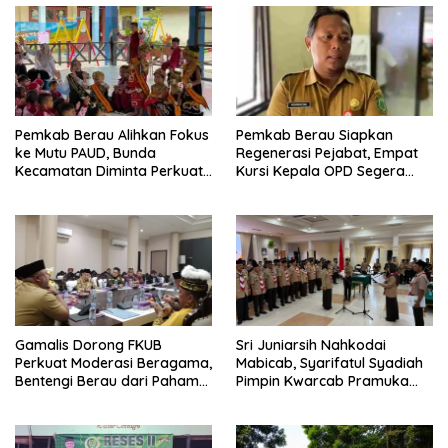
Pemkab Berau Alihkan Fokus
Pemkab Berau Siapkan
ke Mutu PAUD, Bunda
Regenerasi Pejabat, Empat
Kecamatan Diminta Perkuat
Kursi Kepala OPD Segera
Pengawasan
Diisi
Gamalis Dorong FKUB
Sri Juniarsih Nahkodai
Perkuat Moderasi Beragama,
Mabicab, Syarifatul Syadiah
Bentengi Berau dari Paham
Pimpin Kwarcab Pramuka
Pemecah Persatuan
Berau 2026–2031