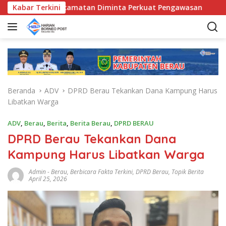
L
, Bunda Kecamatan Diminta Perkuat Pengawasan
Kabar Terkini
Pemka
a
n
g
s
u
n
g
Beranda
ADV
DPRD Berau Tekankan Dana Kampung Harus
k
Libatkan Warga
e
k
ADV
,
Berau
,
Berita
,
Berita Berau
,
DPRD BERAU
o
DPRD Berau Tekankan Dana
n
t
Kampung Harus Libatkan Warga
e
n
Admin
-
Berau
,
Berbicara Fakta Terkini
,
DPRD Berau
,
Topik Berita
April 25, 2026