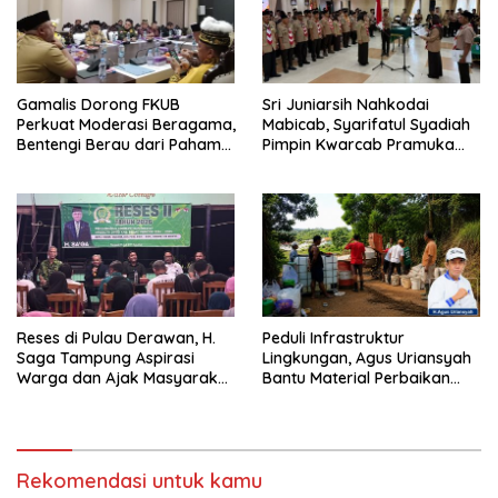
Gamalis Dorong FKUB
Sri Juniarsih Nahkodai
Perkuat Moderasi Beragama,
Mabicab, Syarifatul Syadiah
Bentengi Berau dari Paham
Pimpin Kwarcab Pramuka
Pemecah Persatuan
Berau 2026–2031
Reses di Pulau Derawan, H.
Peduli Infrastruktur
Saga Tampung Aspirasi
Lingkungan, Agus Uriansyah
Warga dan Ajak Masyarakat
Bantu Material Perbaikan
Bijak Sikapi Efisiensi
Jalan di Gang Angsa
Anggaran
Rekomendasi untuk kamu