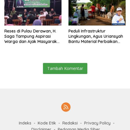
Reses di Pulau Derawan, H.
Peduli Infrastruktur
Saga Tampung Aspirasi
Lingkungan, Agus Uriansyah
Warga dan Ajak Masyarakat
Bantu Material Perbaikan
Bijak Sikapi Efisiensi
Jalan di Gang Angsa
Anggaran
Tambah Komentar
Indeks
Kode Etik
Redaksi
Privacy Policy
Disclaimer
Pedoman Media Siber