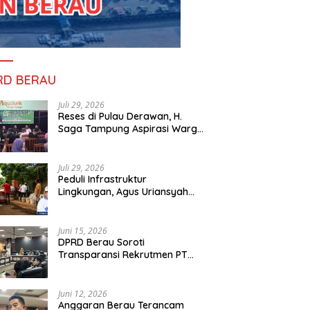
RD BERAU
Juli 29, 2026
Reses di Pulau Derawan, H.
Saga Tampung Aspirasi Warga
dan Ajak Masyarakat Bijak
Sikapi Efisiensi Anggaran
Juli 29, 2026
Peduli Infrastruktur
Lingkungan, Agus Uriansyah
Bantu Material Perbaikan Jalan
di Gang Angsa
Juni 15, 2026
DPRD Berau Soroti
Transparansi Rekrutmen PT
PAMA, Data Tenaga Kerja Lokal
Dipertanyakan
Juni 12, 2026
Anggaran Berau Terancam