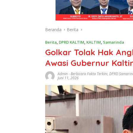
Beranda
Berita
Berita
,
DPRD KALTIM
,
KALTIM
,
Samarinda
Golkar Tolak Hak Angke
Awasi Gubernur Kalt
Admin
-
Berbicara Fakta Terkini
,
DPRD Samarin
Juni 11, 2026