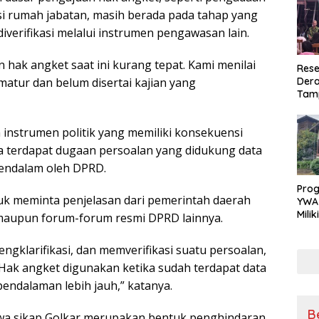
i rumah jabatan, masih berada pada tahap yang
iverifikasi melalui instrumen pengawasan lain.
hak angket saat ini kurang tepat. Kami menilai
Rese
Dera
matur dan belum disertai kajian yang
Tamp
War
Masy
instrumen politik yang memiliki konsekuensi
Sikap
Ang
a terdapat dugaan persoalan yang didukung data
mendalam oleh DPRD.
Pro
uk meminta penjelasan dari pemerintah daerah
YWA
Mili
i maupun forum-forum resmi DPRD lainnya.
Aman
Nya
ngklarifikasi, dan memverifikasi suatu persoalan,
. Hak angket digunakan ketika sudah terdapat data
endalaman lebih jauh,” katanya.
B
a sikap Golkar merupakan bentuk penghindaran