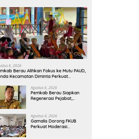
ustus 6, 2026
mkab Berau Alihkan Fokus ke Mutu PAUD,
nda Kecamatan Diminta Perkuat
engawasan
Agustus 6, 2026
Pemkab Berau Siapkan
Regenerasi Pejabat,
Empat Kursi Kepala OPD
Segera Diisi
Agustus 4, 2026
Gamalis Dorong FKUB
Perkuat Moderasi
Beragama, Bentengi Berau
dari Paham Pemecah