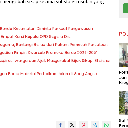
an mengubah sikap selama substansi usulan yang
, Bunda Kecamatan Diminta Perkuat Pengawasan
PO
Empat Kursi Kepala OPD Segera Diisi
ragama, Bentengi Berau dari Paham Pemecah Persatuan
l Syadiah Pimpin Kwarcab Pramuka Berau 2026–2031
pirasi Warga dan Ajak Masyarakat Bijak Sikapi Efisiensi
Polr
nsyah Bantu Material Perbaikan Jalan di Gang Angsa
Jari
Kilo
Dike
dari
Tar
Sat 
Ber