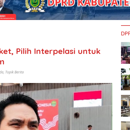
DP
t, Pilih Interpelasi untuk
im
da
,
Topik Berita