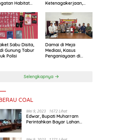
ngatan Habitat
Ketenagakerjaan,
ya
Sengketa Buruh
Didorong Tuntas
Lewat Mediasi
aket Sabu Disita,
Damai di Meja
 di Gunung Tabur
Mediasi, Kasus
uk Polisi
Penganiayaan di
Gunung Tabur
Diselesaikan Lewat
Restorative Justice
Selengkapnya
 BERAU COAL
Mei 9, 2023
1672 Lihat
Edwar, Bupati Muharram
Perintahkan Bayar Lahan
Warga
Mei 9, 2023
1271 Lihat