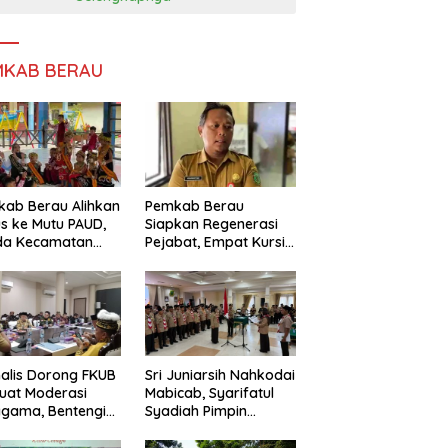
MKAB BERAU
ab Berau Alihkan
Pemkab Berau
s ke Mutu PAUD,
Siapkan Regenerasi
da Kecamatan
Pejabat, Empat Kursi
nta Perkuat
Kepala OPD Segera
gawasan
Diisi
alis Dorong FKUB
Sri Juniarsih Nahkodai
uat Moderasi
Mabicab, Syarifatul
gama, Bentengi
Syadiah Pimpin
u dari Paham
Kwarcab Pramuka
ecah Persatuan
Berau 2026–2031