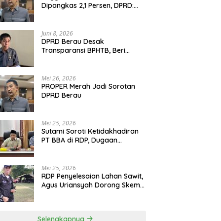
Dipangkas 2,1 Persen, DPRD:
Program Monumental Harus
Ditunda
Juni 8, 2026
DPRD Berau Desak
Transparansi BPHTB, Beri
Tenggat Sepekan untuk
Penyelesaian Polemik
Mei 26, 2026
PROPER Merah Jadi Sorotan
DPRD Berau
Mei 25, 2026
Sutami Soroti Ketidakhadiran
PT BBA di RDP, Dugaan
Permainan Oknum Menguat
Mei 25, 2026
RDP Penyelesaian Lahan Sawit,
Agus Uriansyah Dorong Skema
Tali Asih untuk Cari Jalan
Tengah
Selengkapnya