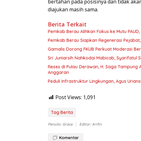
bertahan pada posisinya dan tidak ak
diajukan masih sama.
Berita Terkait
Pemkab Berau Alihkan Fokus ke Mutu PAUD
Pemkab Berau Siapkan Regenerasi Pejabat, 
Gamalis Dorong FKUB Perkuat Moderasi Be
Sri Juniarsih Nahkodai Mabicab, Syarifatu
Reses di Pulau Derawan, H. Saga Tampung As
Anggaran
Peduli Infrastruktur Lingkungan, Agus Uria
Post Views:
1,091
Tag Berita
Penulis: Grace
Editor: Arifin
Komentar