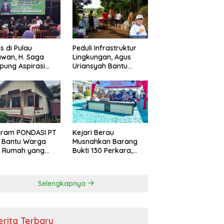
s di Pulau
Peduli Infrastruktur
wan, H. Saga
Lingkungan, Agus
ung Aspirasi
Uriansyah Bantu
ga dan Ajak
Material Perbaikan
arakat Bijak
Jalan di Gang Angsa
i Efisiensi
garan
gram PONDASI PT
Kejari Berau
 Bantu Warga
Musnahkan Barang
ki Rumah yang
Bukti 130 Perkara,
, Sehat, dan
Kasus Narkotika
man
Masih Mendominasi
Selengkapnya
erita Terbaru