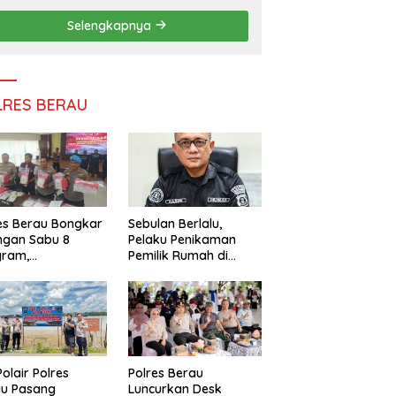
Persatuan
Selengkapnya
LRES BERAU
es Berau Bongkar
Sebulan Berlalu,
ngan Sabu 8
Pelaku Penikaman
gram,
Pemilik Rumah di
ndalikan Napi
Tanjung Redeb Masih
 Dalam Lapas
Diburu Polisi
akan
Polair Polres
Polres Berau
au Pasang
Luncurkan Desk