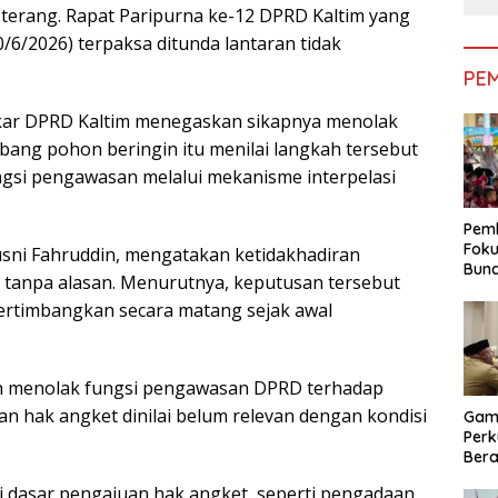
 terang. Rapat Paripurna ke-12 DPRD Kaltim yang
/6/2026) terpaksa ditunda lantaran tidak
PE
olkar DPRD Kaltim menegaskan sikapnya menolak
ang pohon beringin itu menilai langkah tersebut
ngsi pengawasan melalui mekanisme interpelasi
Pemk
Foku
usni Fahruddin, mengatakan ketidakhadiran
Bun
 tanpa alasan. Menurutnya, keputusan tersebut
Dimi
pertimbangkan secara matang sejak awal
Pen
h menolak fungsi pengawasan DPRD terhadap
 hak angket dinilai belum relevan dengan kondisi
Gam
Perk
Bera
Bera
i dasar pengajuan hak angket, seperti pengadaan
Pem