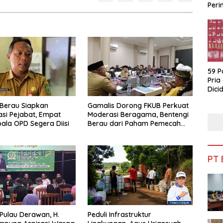
Peri
Bua
59 P
Pria
Dicid
Berau Siapkan
Gamalis Dorong FKUB Perkuat
si Pejabat, Empat
Moderasi Beragama, Bentengi
pala OPD Segera Diisi
Berau dari Paham Pemecah
Persatuan
PT
 Pulau Derawan, H.
Peduli Infrastruktur