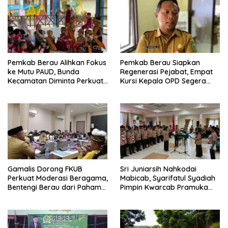
Pemkab Berau Alihkan Fokus
Pemkab Berau Siapkan
ke Mutu PAUD, Bunda
Regenerasi Pejabat, Empat
Kecamatan Diminta Perkuat
Kursi Kepala OPD Segera
Pengawasan
Diisi
Gamalis Dorong FKUB
Sri Juniarsih Nahkodai
Perkuat Moderasi Beragama,
Mabicab, Syarifatul Syadiah
Bentengi Berau dari Paham
Pimpin Kwarcab Pramuka
Pemecah Persatuan
Berau 2026–2031