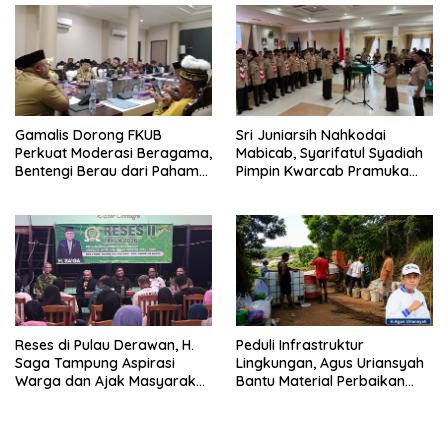
Gamalis Dorong FKUB
Sri Juniarsih Nahkodai
Perkuat Moderasi Beragama,
Mabicab, Syarifatul Syadiah
Bentengi Berau dari Paham
Pimpin Kwarcab Pramuka
Pemecah Persatuan
Berau 2026–2031
Reses di Pulau Derawan, H.
Peduli Infrastruktur
Saga Tampung Aspirasi
Lingkungan, Agus Uriansyah
Warga dan Ajak Masyarakat
Bantu Material Perbaikan
Bijak Sikapi Efisiensi
Jalan di Gang Angsa
Anggaran