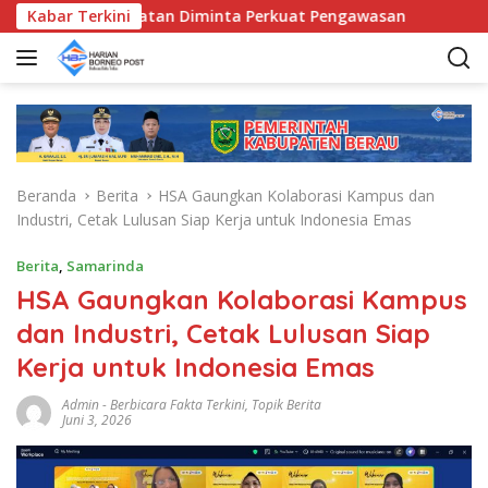
L
unda Kecamatan Diminta Perkuat Pengawasan
Kabar Terkini
Pemkab Be
a
n
g
s
u
n
g
Beranda
Berita
HSA Gaungkan Kolaborasi Kampus dan
k
Industri, Cetak Lulusan Siap Kerja untuk Indonesia Emas
e
k
Berita
,
Samarinda
o
HSA Gaungkan Kolaborasi Kampus
n
t
dan Industri, Cetak Lulusan Siap
e
Kerja untuk Indonesia Emas
n
Admin
-
Berbicara Fakta Terkini
,
Topik Berita
Juni 3, 2026