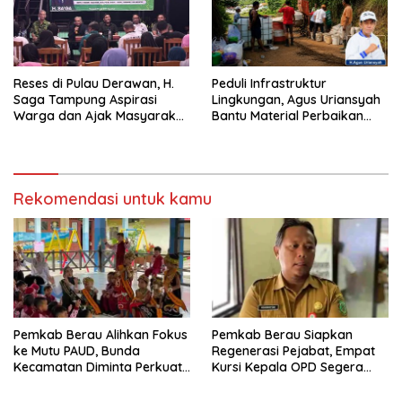
Reses di Pulau Derawan, H.
Peduli Infrastruktur
Saga Tampung Aspirasi
Lingkungan, Agus Uriansyah
Warga dan Ajak Masyarakat
Bantu Material Perbaikan
Bijak Sikapi Efisiensi
Jalan di Gang Angsa
Anggaran
Rekomendasi untuk kamu
Pemkab Berau Alihkan Fokus
Pemkab Berau Siapkan
ke Mutu PAUD, Bunda
Regenerasi Pejabat, Empat
Kecamatan Diminta Perkuat
Kursi Kepala OPD Segera
Pengawasan
Diisi