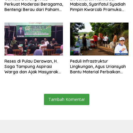
Perkuat Moderasi Beragama,
Mabicab, Syarifatul Syadiah
Bentengi Berau dari Paham
Pimpin Kwarcab Pramuka
Pemecah Persatuan
Berau 2026–2031
Reses di Pulau Derawan, H.
Peduli Infrastruktur
Saga Tampung Aspirasi
Lingkungan, Agus Uriansyah
Warga dan Ajak Masyarakat
Bantu Material Perbaikan
Bijak Sikapi Efisiensi
Jalan di Gang Angsa
Anggaran
Tambah Komentar