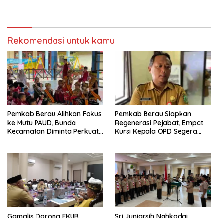
Bijak Sikapi Efisiensi
Jalan di Gang Angsa
Anggaran
Rekomendasi untuk kamu
Pemkab Berau Alihkan Fokus
Pemkab Berau Siapkan
ke Mutu PAUD, Bunda
Regenerasi Pejabat, Empat
Kecamatan Diminta Perkuat
Kursi Kepala OPD Segera
Pengawasan
Diisi
Gamalis Dorong FKUB
Sri Juniarsih Nahkodai