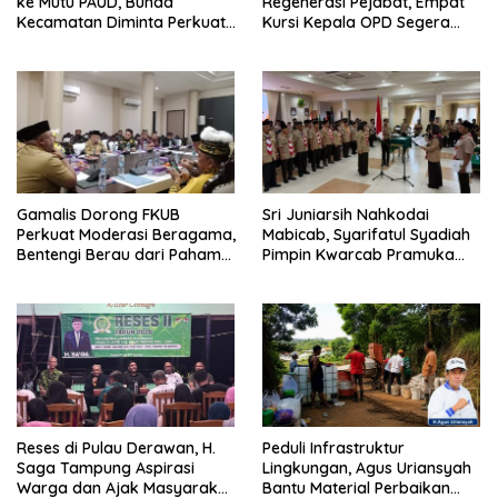
ke Mutu PAUD, Bunda
Regenerasi Pejabat, Empat
Kecamatan Diminta Perkuat
Kursi Kepala OPD Segera
Pengawasan
Diisi
Gamalis Dorong FKUB
Sri Juniarsih Nahkodai
Perkuat Moderasi Beragama,
Mabicab, Syarifatul Syadiah
Bentengi Berau dari Paham
Pimpin Kwarcab Pramuka
Pemecah Persatuan
Berau 2026–2031
Reses di Pulau Derawan, H.
Peduli Infrastruktur
Saga Tampung Aspirasi
Lingkungan, Agus Uriansyah
Warga dan Ajak Masyarakat
Bantu Material Perbaikan