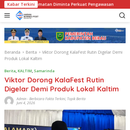
L
Bunda Kecamatan Diminta Perkuat Pengawasan
Kabar Terkini
Pemkab 
a
n
g
s
u
n
g
Beranda
Berita
Viktor Dorong KalaFest Rutin Digelar Demi
k
Produk Lokal Kaltim
e
k
Berita
,
KALTIM
,
Samarinda
o
Viktor Dorong KalaFest Rutin
n
t
Digelar Demi Produk Lokal Kaltim
e
n
Admin
-
Berbicara Fakta Terkini
,
Topik Berita
Juni 4, 2026